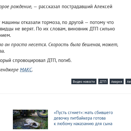
орое рождение, —
рассказал пострадавший Алексей
у машины отказали тормоза, по другой — потому что
евидцы не верят. По их словам, виновник ДТП сильно
нием.
что он просто несется. Скорость была бешеная, может,
а.
торый спровоцировал ДТП, погиб.
ссенджере
МАКС
.
Видео новости
ДТП
Авария
Ав
«Пусть сгниет»: мать сбившего
девочку питбайкера готова
к любому наказанию для сына