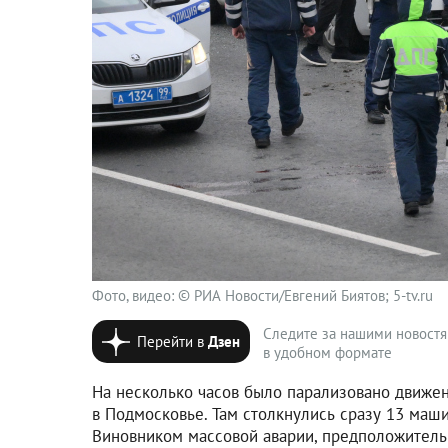
Фото, видео: © РИА Новости/Евгений Биятов; 5-tv.ru
Следите за нашими новост
Перейти в
Дзен
в удобном формате
На несколько часов было парализовано движе
в Подмосковье. Там столкнулись сразу 13 маши
Виновником массовой аварии, предположительн