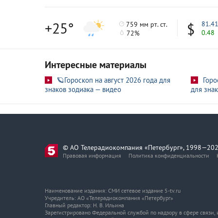
+25°
81.4
759 мм рт. ст.
0.48
72%
Интересные материалы
🪐Гороскоп на август 2026 года для
Горо
знаков зодиака — видео
для знак
© АО Телерадиокомпания «Петербург», 1998—202
Правовая информация
Политика конфиденциальности
Наименование издания: СМИ сетевое издание 5-tv.ru
Учредитель: АО «Телерадиокомпания «Петербург»
Главный редактор: Н. В. Ильина
Зарегистрировано Федеральной службой по надзору в сфере связи