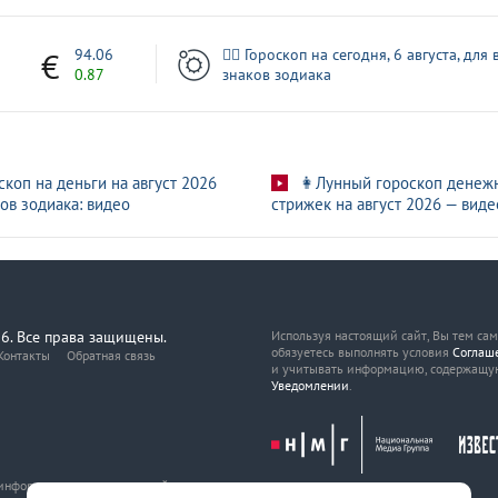
1
94.06
🧙‍♀ Гороскоп на сегодня, 6 августа, для 
0.87
знаков зодиака
скоп на деньги на август 2026
👩Лунный гороскоп денеж
ов зодиака: видео
стрижек на август 2026 — виде
6. Все права защищены.
Используя настоящий сайт, Вы тем са
обязуетесь выполнять условия
Соглаш
Контакты
Обратная связь
и учитывать информацию, содержащу
Уведомлении
.
, информационных технологий