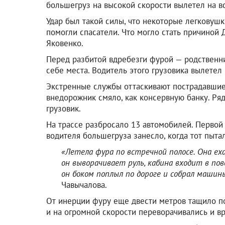
большегруз на высокой скорости вылетел на в
Удар был такой силы, что некоторые легковушк
помогли спасатели. Что могло стать причиной
Яковенко.
Перед разбитой вдребезги фурой — родственни
себе места. Водитель этого грузовика вылетел
Экстренные службы оттаскивают пострадавшие
внедорожник смяло, как консервную банку. Ря
грузовик.
На трассе разбросало 13 автомобилей. Первой
водителя большегруза занесло, когда тот пытал
«Летела фура по встречной полосе. Она ех
он выворачивает руль, кабина входит в пов
он боком поплыл по дороге и собрал машин
Чавычалова.
От инерции фуру еще двести метров тащило по
и на огромной скорости переворачивались и вр