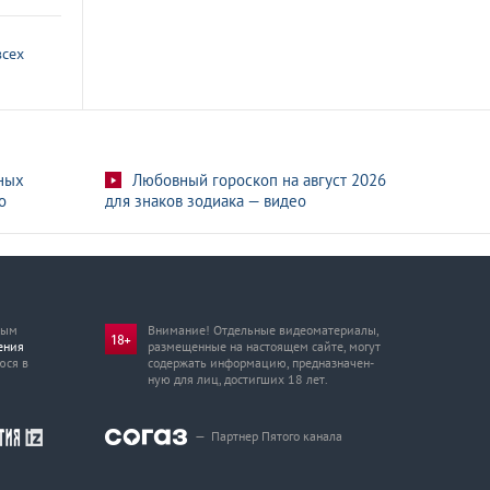
всех
ных
Любовный гороскоп на август 2026
о
для знаков зодиака — видео
мым
Внимание! Отдельные видеоматериалы,
ения
размещенные на настоящем сайте, могут
юся в
содержать информацию, предназначен­
ную для лиц, достигших 18 лет.
—
Партнер Пятого канала