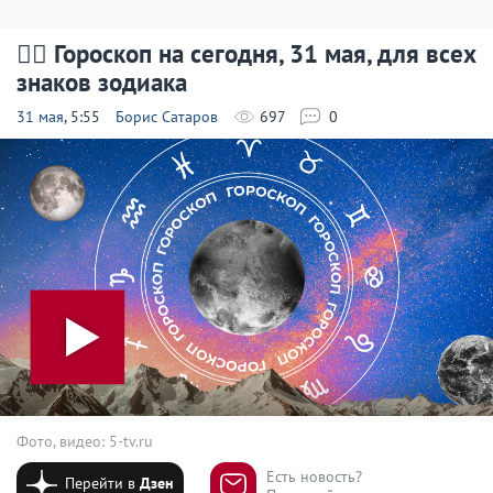
🧙‍♀ Гороскоп на сегодня, 31 мая, для всех
знаков зодиака
31 мая
, 5:55
Борис Сатаров
697
0
Фото, видео: 5-tv.ru
Есть новость?
Перейти в
Дзен