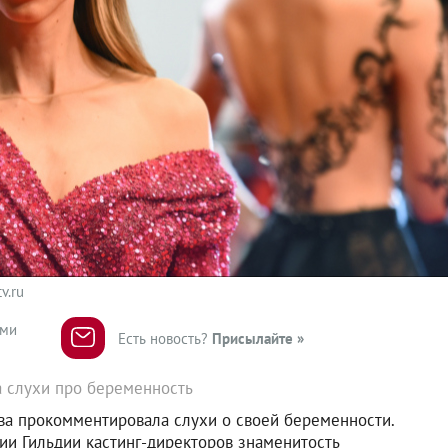
v.ru
ями
Есть новость?
Присылайте »
 слухи про беременность
ва прокомментировала слухи о своей беременности.
мии Гильдии кастинг-директоров знаменитость