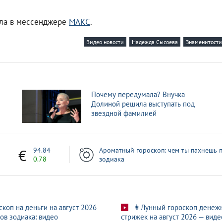
ала в мессенджере
МАКС
.
Видео новости
Надежда Сысоева
Знаменитости
Почему передумала? Внучка
Долиной решила выступать под
звездной фамилией
7
94.84
Ароматный гороскоп: чем ты пахнешь п
0.78
зодиака
скоп на деньги на август 2026
👩Лунный гороскоп денеж
ов зодиака: видео
стрижек на август 2026 — виде