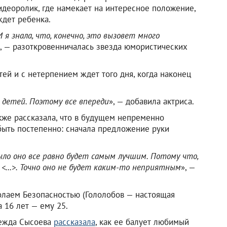
идеоролик, где намекает на интересное положение,
ждет ребенка.
 я знала, что, конечно, это вызовет много
», — разоткровенничалась звезда юмористических
ей и с нетерпением ждет того дня, когда наконец
 детей. Поэтому все впереди
», — добавила актриса.
кже рассказала, что в будущем непременно
быть постепенно: сначала предложение руки
ыло оно все равно будет самым лучшим. Потому что,
е <…>. Точно оно не будет каким-то неприятным
», —
олаем Безопасностью (Гололобов — настоящая
 16 лет — ему 25.
дежда Сысоева
рассказала
, как ее балует любимый