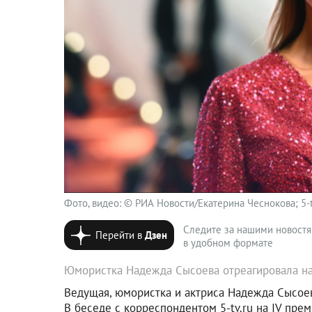
Фото, видео: © РИА Новости/Екатерина Чеснокова; 5-t
Следите за нашими новост
Перейти в
Дзен
в удобном формате
Юмористка Надежда Сысоева отреагировала на
Ведущая, юмористка и актриса Надежда Сысое
В беседе с корреспондентом 5-tv.ru на IV пре