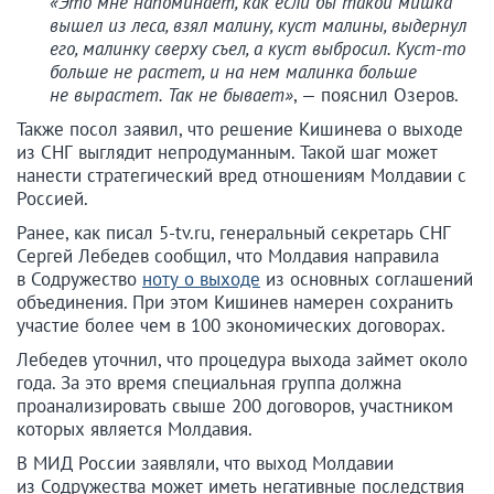
«Это мне напоминает, как если бы такой мишка
вышел из леса, взял малину, куст малины, выдернул
его, малинку сверху съел, а куст выбросил. Куст-то
больше не растет, и на нем малинка больше
не вырастет. Так не бывает»
, — пояснил Озеров.
Также посол заявил, что решение Кишинева о выходе
из СНГ выглядит непродуманным. Такой шаг может
нанести стратегический вред отношениям Молдавии с
Россией.
Ранее, как писал 5-tv.ru, генеральный секретарь СНГ
Сергей Лебедев сообщил, что Молдавия направила
в Содружество
ноту о выходе
из основных соглашений
объединения. При этом Кишинев намерен сохранить
участие более чем в 100 экономических договорах.
Лебедев уточнил, что процедура выхода займет около
года. За это время специальная группа должна
проанализировать свыше 200 договоров, участником
которых является Молдавия.
В МИД России заявляли, что выход Молдавии
из Содружества может иметь негативные последствия