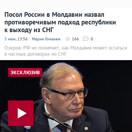
Посол России в Молдавии назвал
противоречивым подход республики
к выходу из СНГ
3 июн
, 13:56
Мария Гоманюк
166
0
Озеров: РФ не понимает, как Молдавия может остаться
в частных договорах по СНГ
ЭКСКЛЮЗИВ