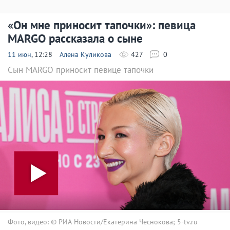
«Он мне приносит тапочки»: певица
MARGO рассказала о сыне
11 июн
, 12:28
Алена Куликова
427
0
Сын MARGO приносит певице тапочки
Фото, видео: © РИА Новости/Екатерина Чеснокова; 5-tv.ru