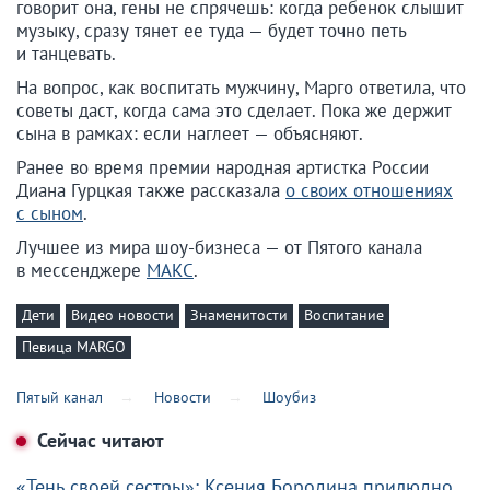
говорит она, гены не спрячешь: когда ребенок слышит
музыку, сразу тянет ее туда — будет точно петь
и танцевать.
На вопрос, как воспитать мужчину, Марго ответила, что
советы даст, когда сама это сделает. Пока же держит
сына в рамках: если наглеет — объясняют.
Ранее во время премии народная артистка России
Диана Гурцкая также рассказала
о своих отношениях
с сыном
.
Лучшее из мира шоу-бизнеса — от Пятого канала
в мессенджере
МАКС
.
Дети
Видео новости
Знаменитости
Воспитание
Певица MARGO
Пятый канал
Новости
Шоубиз
Сейчас читают
«Тень своей сестры»: Ксения Бородина прилюдно