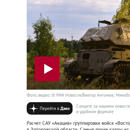
Фото, видео: © РИА Новости/Виктор Антонюк; Минобо
Следите за нашими новост
Перейти в
Дзен
в удобном формате
Расчет САУ «Акация» группировки войск «Вост
в Запорожской области. Самые яркие кадры из