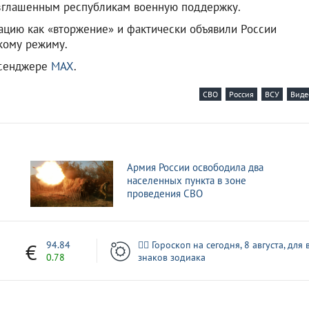
озглашенным республикам военную поддержку.
ацию как «вторжение» и фактически объявили России
кому режиму.
ссенджере
MAX
.
СВО
Россия
ВСУ
Виде
Армия России освободила два
населенных пункта в зоне
проведения СВО
7
94.84
🧙‍♀ Гороскоп на сегодня, 8 августа, для 
0.78
знаков зодиака