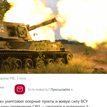
роны РФ; 5-tv.ru
ями
Есть новость?
Присылайте »
ок» уничтожил опорные пункты и живую силу ВСУ
 зоны проведения СВО — смотрите в материале 5-