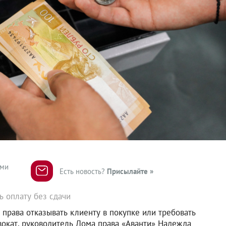
ями
Есть новость?
Присылайте »
ь оплату без сдачи
права отказывать клиенту в покупке или требовать
вокат, руководитель Дома права «Аванти» Надежда