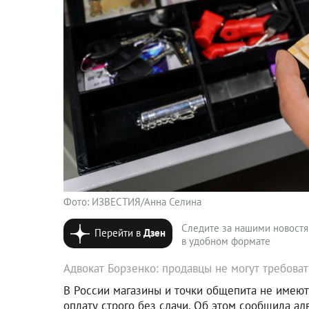
Фото: ИЗВЕСТИЯ/Анна Селина
Следите за нашими новост
Перейти в
Дзен
в удобном формате
Адвокат Борзенко: продавцы не могут требоват
В России магазины и точки общепита не имеют 
оплату строго без сдачи. Об этом сообщила ад