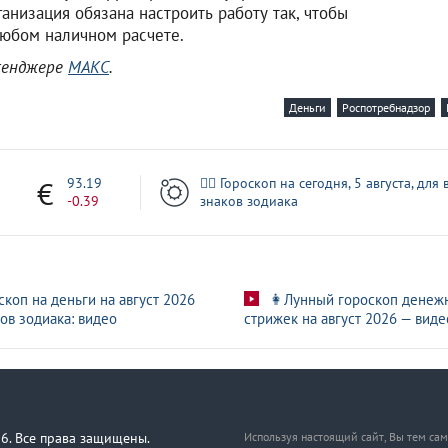
анизация обязана настроить работу так, чтобы
любом наличном расчете.
ссенджере
МАКС
.
Деньги
Роспотребнадзор
3
93.19
🧙‍♀ Гороскоп на сегодня, 5 августа, для 
-0.39
знаков зодиака
скоп на деньги на август 2026
👩Лунный гороскоп денеж
ов зодиака: видео
стрижек на август 2026 — виде
6. Все права защищены.
Используя настоящий сайт, Вы тем са