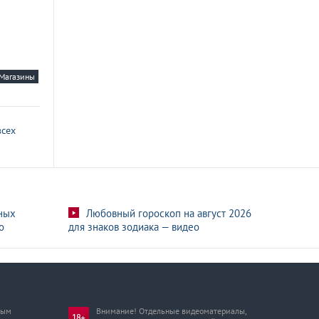
Магазины
всех
ных
Любовный гороскоп на август 2026
о
для знаков зодиака — видео
мым
Внимание! Отдельные видеоматериалы,