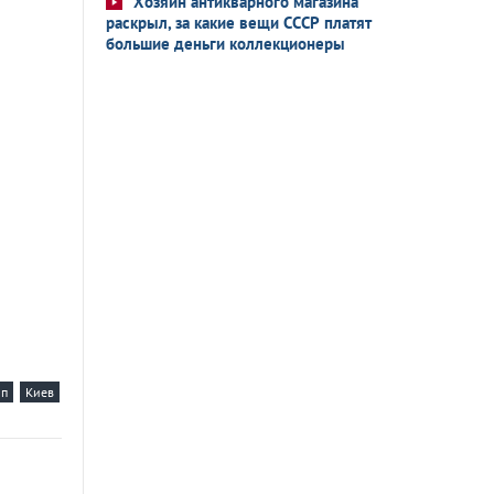
Хозяин антикварного магазина
раскрыл, за какие вещи СССР платят
большие деньги коллекционеры
мп
Киев