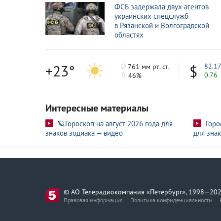
ФСБ задержала двух агентов
украинских спецслужб
в Рязанской и Волгоградской
областях
+23°
82.1
761 мм рт. ст.
0.76
46%
Интересные материалы
🪐Гороскоп на август 2026 года для
Горо
знаков зодиака — видео
для знак
© АО Телерадиокомпания «Петербург», 1998—202
Правовая информация
Политика конфиденциальности