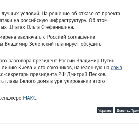
я лучших условий. На решение об отказе от проекта
таки на российскую инфраструктуру. Об этом
ных Штатах Ольга Стефанишина.
амерена заключать с Россией соглашение
ны Владимир Зеленский планирует обсудить
нного разговора президент России Владимир Путин
ю линию Киева и его союзников, нацеленную на
срыв
есс-секретарь президента РФ Дмитрий Песков.
ь главы Белого дома в урегулировании этого
ссенджере
МАКС
.
Украина
Дональд Тра