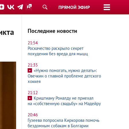
ПРЯМОЙ ЭФИР
икта
Последние новости
21:54
Роскачество раскрыло секрет
похудения без вреда для мышц
21:35
«Нужно помогать, нужно делать»:
Овечкин о главной проблеме детского
хоккея
21:12
Криштиану Роналду не приехал
на «собственную свадьбу» на Мадейру
20:46
Гузеева попросила Киркорова помочь
бездомным собакам в Болгарии