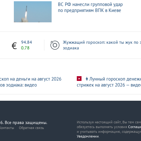
ВС РФ нанесли групповой удар
по предприятиям ВПК в Киеве
7
94.84
Жужжащий гороскоп: какой ты жук по 
0.78
зодиака
скоп на деньги на август 2026
👩Лунный гороскоп денеж
ов зодиака: видео
стрижек на август 2026 — виде
6. Все права защищены.
Используя настоящий сайт, Вы тем са
обязуетесь выполнять условия
Соглаш
Контакты
Обратная связь
и учитывать информацию, содержащу
Уведомлении
.