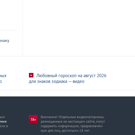
знаку
ных
Любовный гороскоп на август 2026
о
для знаков зодиака — видео
мым
Внимание! Отдельные видеоматериалы,
ения
размещенные на настоящем сайте, могут
юся в
содержать информацию, предназначен­
ную для лиц, достигших 18 лет.