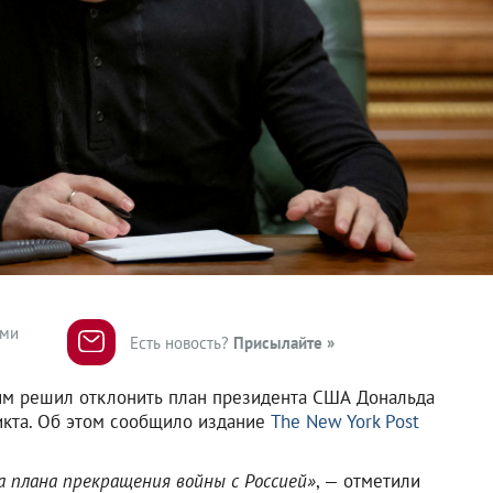
ями
Есть новость?
Присылайте »
им решил отклонить план президента США Дональда
икта. Об этом сообщило издание
The New York Post
 плана прекращения войны с Россией»
, — отметили