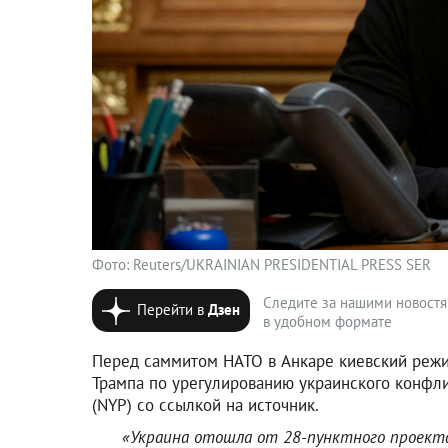
Фото: Reuters/UKRAINIAN PRESIDENTIAL PRESS SER
Следите за нашими новост
Перейти в
Дзен
в удобном формате
Перед саммитом НАТО в Анкаре киевский реж
Трампа по урегулированию украинского конфл
(NYP) со ссылкой на источник.
«Украина отошла от 28-пунктного проекта