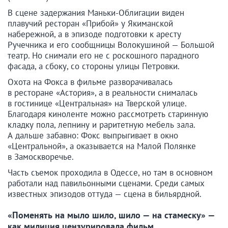
В сцене задержания Маньки-Облигации виден
плавучий ресторан «Прибой» у Якиманской
набережной, а в эпизоде подготовки к аресту
Ручечника и его сообщницы Волокушиной — Большой
театр. Но снимали его не с роскошного парадного
фасада, а сбоку, со стороны улицы Петровки.
Охота на Фокса в фильме разворачивалась
в ресторане «Астория», а в реальности снималась
в гостинице «Центральная» на Тверской улице.
Благодаря киноленте можно рассмотреть старинную
кладку пола, лепнину и раритетную мебель зала.
А дальше забавно: Фокс выпрыгивает в окно
«Центральной», а оказывается на Малой Полянке
в Замоскворечье.
Часть съемок проходила в Одессе, но там в основном
работали над павильонными сценами. Среди самых
известных эпизодов оттуда — сцена в бильярдной.
«Поменять на мыло шило, шило — на стамеску» —
как милиция цензурировала фильм