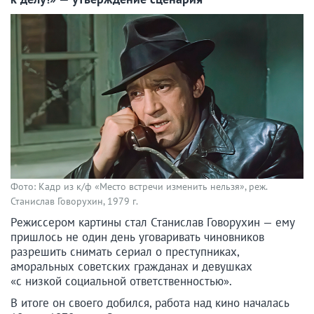
Фото: Кадр из к/ф «Место встречи изменить нельзя», реж.
Станислав Говорухин, 1979 г.
Режиссером картины стал Станислав Говорухин — ему
пришлось не один день уговаривать чиновников
разрешить снимать сериал о преступниках,
аморальных советских гражданах и девушках
«с низкой социальной ответственностью».
В итоге он своего добился, работа над кино началась