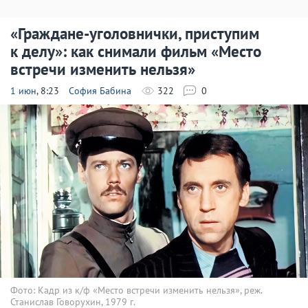
«Граждане-уголовнички, приступим
к делу»: как снимали фильм «Место
встречи изменить нельзя»
1 июн
, 8:23
София Бабина
322
0
Фото: Кадр из к/ф «Место встречи изменить нельзя», реж.
Станислав Говорухин, 1979 г.