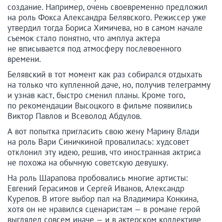
создание. Например, очень своевременно предложил
на роль Фокса Александра Белявского. Режиссер уже
утвердил тогда Бориса Химичева, но в самом начале
съемок стало понятно, что амплуа актера
не вписывается под атмосферу послевоенного
времени.
Белявский в тот момент как раз собирался отдыхать
на только что купленной даче, но, получив телеграмму
и узнав каст, быстро сменил планы. Кроме того,
по рекомендации Высоцкого в фильме появились
Виктор Павлов и Всеволод Абдулов.
А вот попытка пригласить свою жену Марину Влади
на роль Вари Синичкиной провалилась: худсовет
отклонил эту идею, решив, что иностранная актриса
не похожа на обычную советскую девушку.
На роль Шарапова пробовались многие артисты:
Евгений Герасимов и Сергей Иванов, Александр
Курепов. В итоге выбор пал на Владимира Конкина,
хотя он не нравился сценаристам — в романе герой
выглядел совсем иначе — и в актерском коллективе