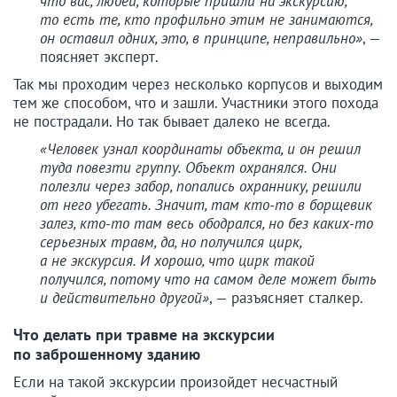
что вас, людей, которые пришли на экскурсию,
то есть те, кто профильно этим не занимаются,
он оставил одних, это, в принципе, неправильно»
, —
поясняет эксперт.
Так мы проходим через несколько корпусов и выходим
тем же способом, что и зашли. Участники этого похода
не пострадали. Но так бывает далеко не всегда.
«Человек узнал координаты объекта, и он решил
туда повезти группу. Объект охранялся. Они
полезли через забор, попались охраннику, решили
от него убегать. Значит, там кто-то в борщевик
залез, кто-то там весь ободрался, но без каких-то
серьезных травм, да, но получился цирк,
а не экскурсия. И хорошо, что цирк такой
получился, потому что на самом деле может быть
и действительно другой»
, — разъясняет сталкер.
Что делать при травме на экскурсии
по заброшенному зданию
Если на такой экскурсии произойдет несчастный