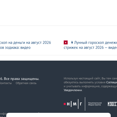
скоп на деньги на август 2026
👩Лунный гороскоп денеж
ов зодиака: видео
стрижек на август 2026 — виде
6. Все права защищены.
Используя настоящий сайт, Вы тем са
обязуетесь выполнять условия
Соглаш
Контакты
Обратная связь
и учитывать информацию, содержащу
Уведомлении
.
, информационных технологий