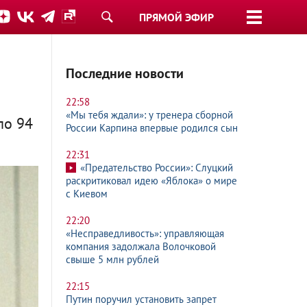
ПРЯМОЙ ЭФИР
Последние новости
22:58
«Мы тебя ждали»: у тренера сборной
ло 94
России Карпина впервые родился сын
22:31
«Предательство России»: Слуцкий
раскритиковал идею «Яблока» о мире
с Киевом
22:20
«Несправедливость»: управляющая
компания задолжала Волочковой
свыше 5 млн рублей
22:15
Путин поручил установить запрет