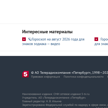
Интересные материалы
🪐Гороскоп на август 2026 года для
Горо
знаков зодиака — видео
для знак
© АО Телерадиокомпания «Петербург», 1998—202
Правовая информация
Политика конфиденциальности
Наименование издания: СМИ сетевое издание 5-tv.ru
Учредитель: АО «Телерадиокомпания «Петербург»
Главный редактор: Н. В. Ильина
Зарегистрировано Федеральной службой по надзору в сфере связи