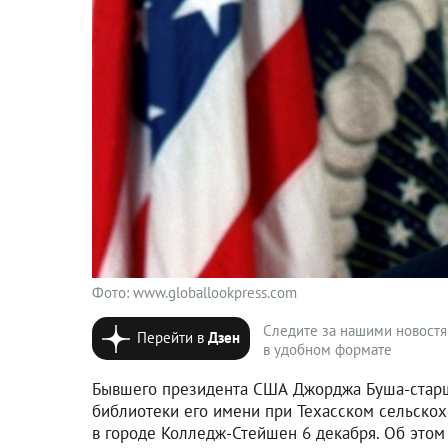
Фото: www.globallookpress.com
Следите за нашими новост
Перейти в
Дзен
в удобном формате
Бывшего президента США Джорджа Буша-старш
библиотеки его имени при Техасском сельско
в городе Колледж-Стейшен 6 декабря. Об этом