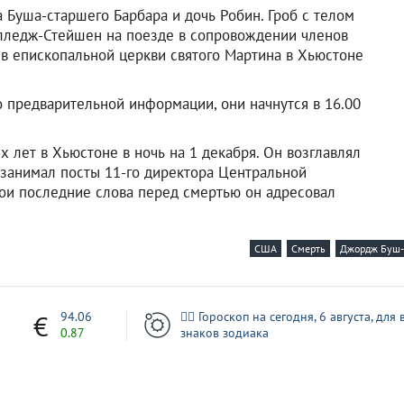
а Буша-старшего Барбара и дочь Робин. Гроб с телом
олледж-Стейшен на поезде в сопровождении членов
 в епископальной церкви святого Мартина в Хьюстоне
о предварительной информации, они начнутся в 16.00
х лет в Хьюстоне в ночь на 1 декабря. Он возглавлял
 занимал посты 11-го директора Центральной
вои последние слова перед смертью он адресовал
США
Смерть
Джордж Буш
1
94.06
🧙‍♀ Гороскоп на сегодня, 6 августа, для 
0.87
знаков зодиака