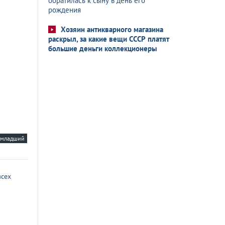
обратилась к сыну в день его
рождения
Хозяин антикварного магазина
раскрыл, за какие вещи СССР платят
большие деньги коллекционеры
-младший
всех