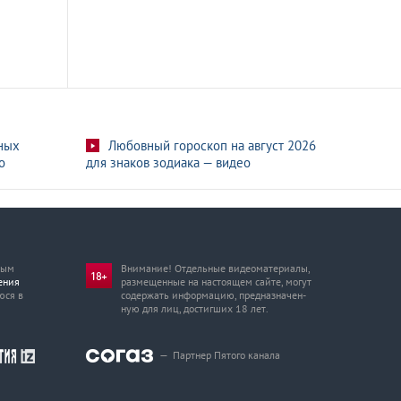
ных
Любовный гороскоп на август 2026
о
для знаков зодиака — видео
мым
Внимание! Отдельные видеоматериалы,
ения
размещенные на настоящем сайте, могут
юся в
содержать информацию, предназначен­
ную для лиц, достигших 18 лет.
—
Партнер Пятого канала