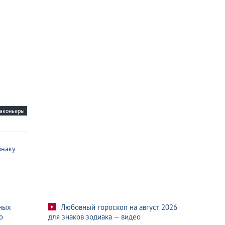
аконьеры
знаку
ных
Любовный гороскоп на август 2026
о
для знаков зодиака — видео