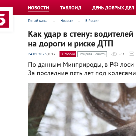
НОВОСТИ
ТАБЛОИД
ДЕНЬ ДОБРЫХ ДЕЛ
Пятый канал
Новости
В России
Как удар в стену: водителе
на дороги и риске ДТП
24.01.2023
, 0:12
В России
Эфирная новость
581
По данным Минприроды, в РФ лоси ч
За последние пять лет под колесам