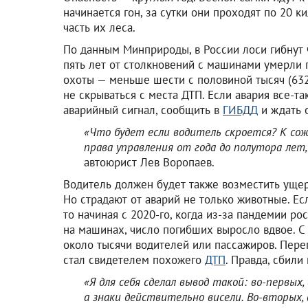
начинается гон, за сутки они проходят по 20 к
часть их леса.
По данным Минприроды, в России лоси гибнут 
пять лет от столкновений с машинами умерли п
охоты — меньше шести с половиной тысяч (632
не скрываться с места ДТП. Если авария все-т
аварийный сигнал, сообщить в
ГИБДД
и ждать 
«Что будет если водитель скроется? К сож
права управления от года до полутора лет,
автоюрист Лев Воропаев.
Водитель должен будет также возместить уще
Но страдают от аварий не только животные. Есл
то начиная с 2020-го, когда из-за пандемии р
на машинах, число погибших выросло вдвое. С
около тысячи водителей или пассажиров. Пере
стал свидетелем похожего
ДТП
. Правда, сбили
«Я для себя сделал вывод такой: во-первых,
а знаки действительно висели. Во-вторых,