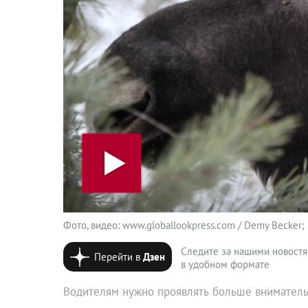
Фото, видео: www.globallookpress.com / Demy Becker; 5
Следите за нашими новост
Перейти в
Дзен
в удобном формате
Водителям нужно проявлять больше внимательн