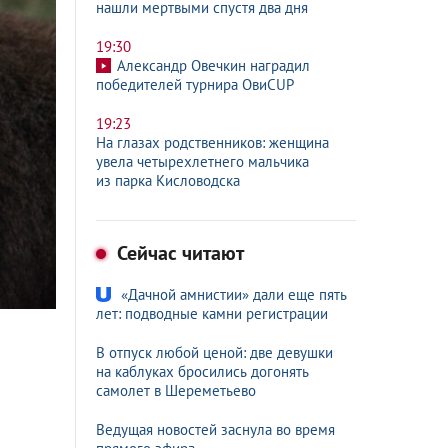
нашли мертвыми спустя два дня
19:30
Александр Овечкин наградил
победителей турнира ОвиCUP
19:23
На глазах родственников: женщина
увела четырехлетнего мальчика
из парка Кисловодска
Сейчас читают
«Дачной амнистии» дали еще пять
лет: подводные камни регистрации
В отпуск любой ценой: две девушки
на каблуках бросились догонять
самолет в Шереметьево
Ведущая новостей заснула во время