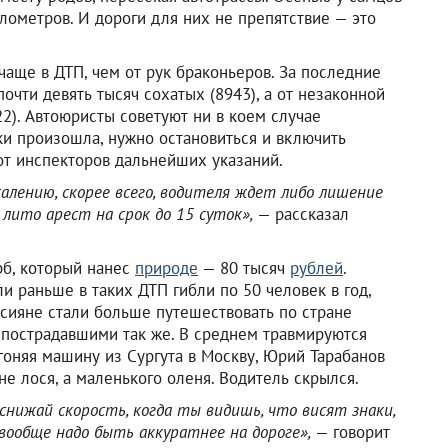
илометров. И дороги для них не препятствие — это
чаще в ДТП, чем от рук браконьеров. За последние
очти девять тысяч сохатых (8943), а от незаконной
2). Автоюристы советуют ни в коем случае
аки произошла, нужно остановиться и включить
от инспекторов дальнейших указаний.
алению, скорее всего, водителя ждет либо лишение
 лито арест на срок до 15 суток»,
— рассказал
рб, который нанес
природе
— 80 тысяч
рублей
.
и раньше в таких ДТП гибли по 50 человек в год,
оссияне стали больше путешествовать по стране
 пострадавшими так же. В среднем травмируются
гоняя машину из Сургута в Москву, Юрий Тарабанов
 не лося, а маленького оленя. Водитель скрылся.
 снижай скорость, когда ты видишь, что висят знаки,
 вообще надо быть аккуратнее на дороге»,
— говорит