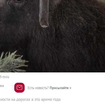
-tv.ru
ями
Есть новость?
Присылайте »
ости на дорогах в это время года