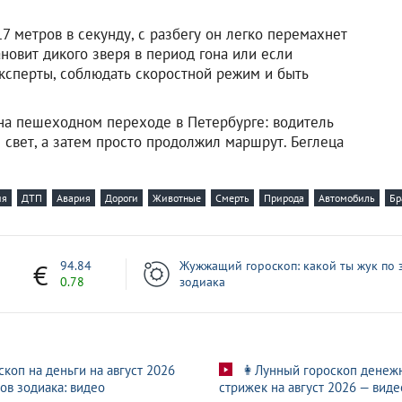
7 метров в секунду, с разбегу он легко перемахнет
ановит дикого зверя в период гона или если
эксперты, соблюдать скоростной режим и быть
а пешеходном переходе в Петербурге: водитель
 свет, а затем просто продолжил маршрут. Беглеца
ия
ДТП
Авария
Дороги
Животные
Смерть
Природа
Автомобиль
Бр
7
94.84
Жужжащий гороскоп: какой ты жук по 
0.78
зодиака
скоп на деньги на август 2026
👩Лунный гороскоп денеж
ов зодиака: видео
стрижек на август 2026 — виде