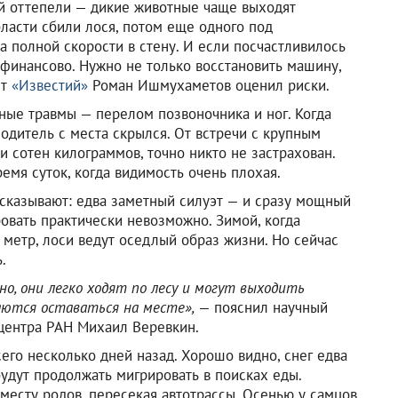
й оттепели — дикие животные чаще выходят
бласти сбили лося, потом еще одного под
на полной скорости в стену. И если посчастливилось
 финансово. Нужно не только восстановить машину,
нт
«Известий»
Роман Ишмухаметов оценил риски.
ные травмы — перелом позвоночника и ног. Когда
Водитель с места скрылся. От встречи с крупным
и сотен килограммов, точно никто не застрахован.
ремя суток, когда видимость очень плохая.
ссказывают: едва заметный силуэт — и сразу мощный
ровать практически невозможно. Зимой, когда
метр, лоси ведут оседлый образ жизни. Но сейчас
.
но, они легко ходят по лесу и могут выходить
раются оставаться на месте»,
— пояснил научный
 центра РАН Михаил Веревкин.
его несколько дней назад. Хорошо видно, снег едва
будут продолжать мигрировать в поисках еды.
 месту родов, пересекая автотрассы. Осенью у самцов