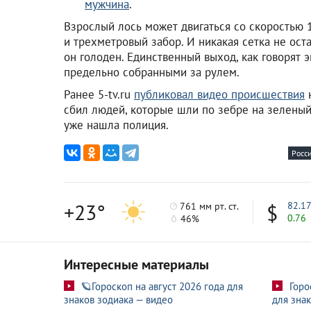
мужчина
.
Взрослый лось может двигаться со скоростью 1
и трехметровый забор. И никакая сетка не ост
он голоден. Единственный выход, как говорят 
предельно собранными за рулем.
Ранее 5-tv.ru
публиковал видео происшествия
н
сбил людей, которые шли по зебре на зеленый
уже нашла полиция.
Росс
+23°
82.1
761 мм рт. ст.
0.76
46%
Интересные материалы
🪐Гороскоп на август 2026 года для
Горо
знаков зодиака — видео
для знак