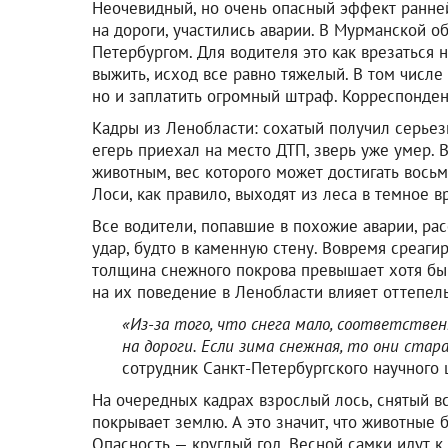
Неочевидный, но очень опасный эффект ранне
на дороги, участились аварии. В Мурманской о
Петербургом. Для водителя это как врезаться 
выжить, исход все равно тяжелый. В том числе
но и заплатить огромный штраф. Корреспонде
Кадры из Ленобласти: сохатый получил серьез
егерь приехал на место ДТП, зверь уже умер. 
животным, вес которого может достигать восьм
Лоси, как правило, выходят из леса в темное в
Все водители, попавшие в похожие аварии, ра
удар, будто в каменную стену. Вовремя среаги
толщина снежного покрова превышает хотя бы 
на их поведение в Ленобласти влияет оттепель
«Из-за того, что снега мало, соответствен
на дороги. Если зима снежная, то они ста
сотрудник Санкт-Петербургского научного
На очередных кадрах взрослый лось, снятый вс
покрывает землю. А это значит, что животные 
Опасность — круглый год. Весной самки идут к