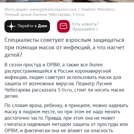
Фото, видео: www.globallookpress.com / Vladimir Melnikov;
Личный архив Люсине Чеботарева; 5-tv.ru
Есть новость?
Перейти в
Дзен
Присылайте »
Специалисты советуют взрослым защищаться
при помощи масок от инфекций, а что насчет
детей?
В сезон простуд и ОРВИ, а также все более
распространяющейся в России коронавирусной
инфекции, людям советуют использовать маски для
защиты от возможных вирусов. Педиатр Лусине
Чеботарева рассказала 5-tv.ru, стоит ли носить маски
детям.
По словам врача, ребенку, в принципе, можно надевать
маску в людном месте, но при этом ее надо менять
достаточно часто. Правда, при этом она не может
считаться надежным методом защиты от простуды или
ОРВИ, и фактически она не влияет на опасность