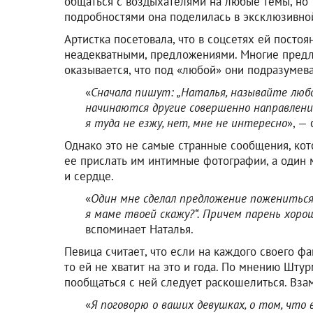
общаться с воздыхателями на любые темы, но т
подробностями она поделилась в эксклюзивной 
Артистка посетовала, что в соцсетях ей посто
неадекватными, предложениями. Многие предла
оказывается, что под «любой» они подразумев
«
Сначала пишут: „Наталья, называйте любое
начинаются другие совершенно направления:
я туда не езжу, нет, мне не интересно
», —
Однако это не самые странные сообщения, ко
ее прислать им интимные фотографии, а один 
и сердце.
«
Один мне сделал предложение пожениться. 
я маме твоей скажу?“. Причем парень хоро
вспоминает Наталья.
Певица считает, что если на каждого своего фа
то ей не хватит на это и года. По мнению Шту
пообщаться с ней следует раскошелиться. Вза
«
Я поговорю о ваших девушках, о том, что 