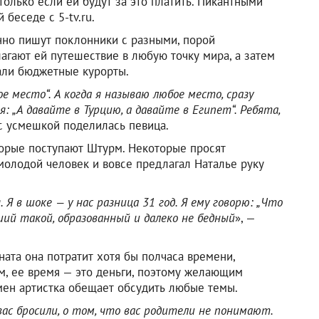
олько если ей будут за это платить. Пикантными
беседе с 5-tv.ru.
янно пишут поклонники с разными, порой
гают ей путешествие в любую точку мира, а затем
али бюджетные курорты.
 место“. А когда я называю любое место, сразу
 „А давайте в Турцию, а давайте в Египет“. Ребята,
 с усмешкой поделилась певица.
торые поступают Штурм. Некоторые просят
молодой человек и вовсе предлагал Наталье руку
Я в шоке — у нас разница 31 год. Я ему говорю: „Что
ший такой, образованный и далеко не бедный
», —
ната она потратит хотя бы полчаса времени,
рм, ее время — это деньги, поэтому желающим
мен артистка обещает обсудить любые темы.
вас бросили, о том, что вас родители не понимают.