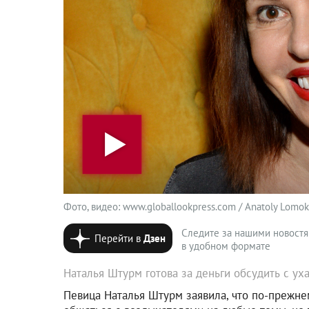
Фото, видео: www.globallookpress.com / Anatoly Lomokh
Следите за нашими новост
Перейти в
Дзен
в удобном формате
Наталья Штурм готова за деньги обсудить с ух
Певица Наталья Штурм заявила, что по-прежне