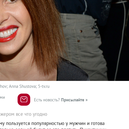
ov; Anna Shustova; 5-tv.ru
ями
Есть новость?
Присылайте »
ажером все что угодно
му пользуется популярностью у мужчин и готова