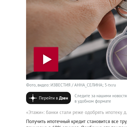
Фото, видео: ИЗВЕСТИЯ / АННА_СЕЛИНА; 5-tv.ru
Следите за нашими новост
Перейти в
Дзен
в удобном формате
«Этажи»: банки стали реже одобрять ипотеку д
Получить ипотечный кредит становится все тру