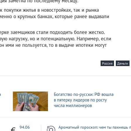
ция заметна по последнему месяцу.
ак покупки жилья в новостройках, так и рынка
менно о крупных банках, которые ранее выдавали
верке заемщиков стали подходить более жестко.
ую нагрузку, но и потенциальную. Например, если
он ими не пользуется, то в выдаче ипотеки могут
Россия
Деньги
н
Богатство по-русски: РФ вошла
в пятерку лидеров по росту
числа миллионеров
1
94.06
Ароматный гороскоп: чем ты пахнешь п