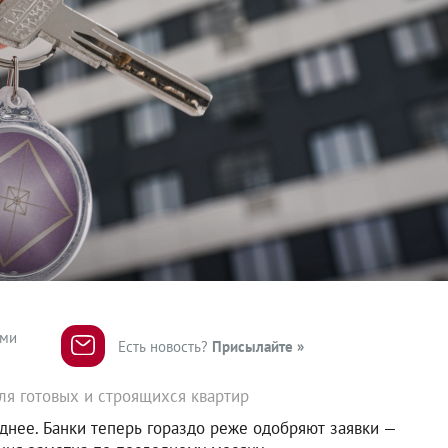
ями
Есть новость?
Присылайте »
ля готовых и строящихся квартир
днее. Банки теперь гораздо реже одобряют заявки —