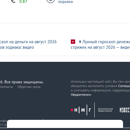
0.87
зодиака
скоп на деньги на август 2026
👩Лунный гороскоп денеж
ов зодиака: видео
стрижек на август 2026 — виде
6. Все права защищены.
Используя настоящий сайт, Вы тем са
обязуетесь выполнять условия
Соглаш
Контакты
Обратная связь
и учитывать информацию, содержащу
Уведомлении
.
, информационных технологий
7-69216 от 29 марта 2017 года.