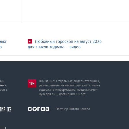
ных
Любовный гороскоп на август 2026
о
для знаков зодиака — видео
мым
Внимание! Отдельные видеоматериалы,
ения
размещенные на настоящем сайте, могут
юся в
содержать информацию, предназначен­
ную для лиц, достигших 18 лет.
—
Партнер Пятого канала