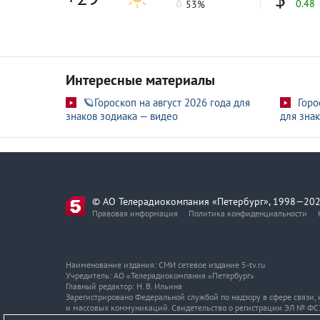
0.48
53%
Интересные материалы
🪐Гороскоп на август 2026 года для
Горо
знаков зодиака — видео
для знак
© АО Телерадиокомпания «Петербург», 1998—202
Правовая информация
Политика конфиденциальности
Наименование издания: СМИ сетевое издание 5-tv.ru
Учредитель: АО «Телерадиокомпания «Петербург»
Главный редактор: Н. В. Ильина
Зарегистрировано Федеральной службой по надзору в сфере связи
и массовых коммуникаций. Свидетельство о регистрации ЭЛ № ФС7
Адрес и телефон редакции