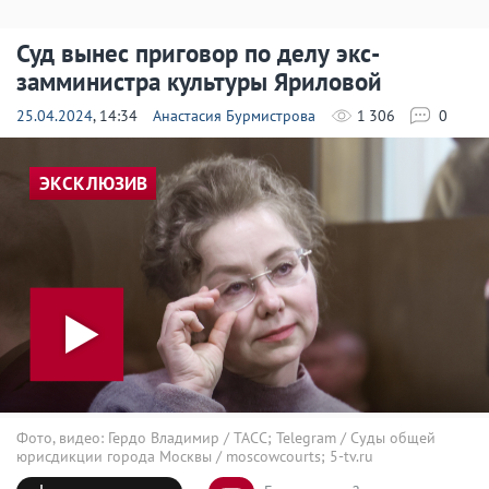
Суд вынес приговор по делу экс-
замминистра культуры Яриловой
25.04.2024
, 14:34
Анастасия Бурмистрова
1 306
0
ЭКСКЛЮЗИВ
Фото, видео: Гердо Владимир / ТАСС; Telegram / Суды общей
юрисдикции города Москвы / moscowcourts; 5-tv.ru