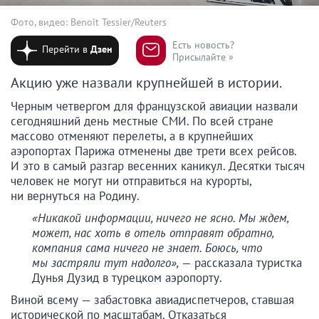
Фото, видео: Benoit Tessier/Reuters
Есть новость?
Перейти в
Дзен
Присылайте »
Акцию уже назвали крупнейшей в истории.
Черным четвергом для французской авиации назвали
сегодняшний день местные СМИ. По всей стране
массово отменяют перелеты, а в крупнейших
аэропортах Парижа отменены две трети всех рейсов.
И это в самый разгар весенних каникул. Десятки тысяч
человек не могут ни отправиться на курорты,
ни вернуться на Родину.
«Никакой информации, ничего не ясно. Мы ждем,
может, нас хоть в отель отправят обратно,
компания сама ничего не знает. Боюсь, что
мы застряли тут надолго»,
— рассказала туристка
Дунья Дузид в турецком аэропорту.
Виной всему — забастовка авиадиспетчеров, ставшая
исторической по масштабам. Отказаться