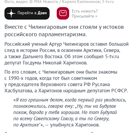
Фото, видео: © РИА Новости / Кирилл Каллиников; 5-tv.ru
Есть новость?
Перейти в
Дзен
Присылайте »
Вместе с Чилингаровым они стояли у истоков
российского парламентаризма.
Российский ученый Артур Чилингаров оставил большой
след в истории России, в освоении Арктики, Севера,
а также Дальнего Востока. Об этом сообщил 5-tv.ru
депутат Госдумы Николай Харитонов.
По его словам, с Чилингаровым они были знакомы
с 1990-х годов, когда тот был советником
у председателя Верховного совета РФ Руслана
Хасбулатова, а Харитонов народным депутатом РСФСР.
«Я его грешным делом, когда первый раз увиделись,
познакомились, говорю ему: „Ну, ты на Будулая
похож, борода у тебя хорошая. Но тот Будулай
по всему Советскому Союзу, а ты по Северу,
по Арктике"»
, — улыбнулся Харитонов.