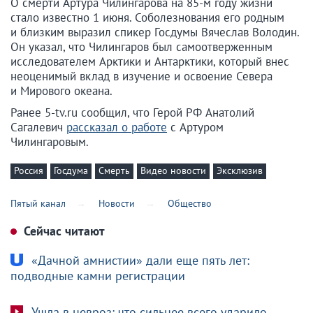
О смерти Артура Чилингарова на 85-м году жизни
стало известно 1 июня. Соболезнования его родным
и близким выразил спикер Госдумы Вячеслав Володин.
Он указал, что Чилингаров был самоотверженным
исследователем Арктики и Антарктики, который внес
неоценимый вклад в изучение и освоение Севера
и Мирового океана.
Ранее 5-tv.ru сообщил, что Герой РФ Анатолий
Сагалевич
рассказал о работе
с Артуром
Чилингаровым.
Россия
Госдума
Смерть
Видео новости
Эксклюзив
Пятый канал
Новости
Общество
Сейчас читают
«Дачной амнистии» дали еще пять лет:
подводные камни регистрации
Ушла в невроз: что сильнее всего ударило