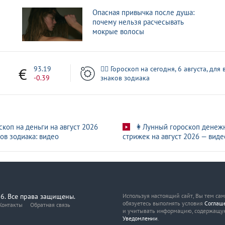
Опасная привычка после душа:
почему нельзя расчесывать
мокрые волосы
3
93.19
🧙‍♀ Гороскоп на сегодня, 6 августа, для 
-0.39
знаков зодиака
скоп на деньги на август 2026
👩Лунный гороскоп денеж
ов зодиака: видео
стрижек на август 2026 — виде
6. Все права защищены.
Используя настоящий сайт, Вы тем са
обязуетесь выполнять условия
Соглаш
Контакты
Обратная связь
и учитывать информацию, содержащу
Уведомлении
.