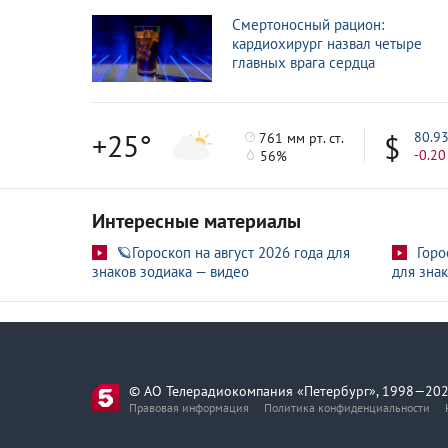
Смертоносный рацион:
кардиохирург назвал четыре
главных врага сердца
+25°
80.9
761 мм рт. ст.
-0.20
56%
Интересные материалы
🪐Гороскоп на август 2026 года для
Горо
знаков зодиака — видео
для знак
© АО Телерадиокомпания «Петербург», 1998—202
Правовая информация
Политика конфиденциальности