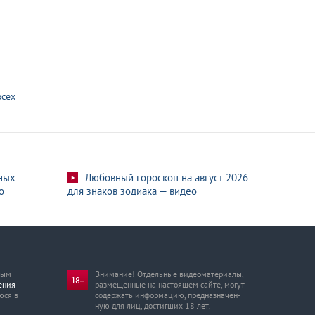
всех
ных
Любовный гороскоп на август 2026
о
для знаков зодиака — видео
мым
Внимание! Отдельные видеоматериалы,
ения
размещенные на настоящем сайте, могут
юся в
содержать информацию, предназначен­
ную для лиц, достигших 18 лет.