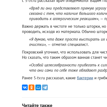
с 5-tv.ru рассказал врач-эпидемиолог Вадим П
«Вряд ли они представляют прямую угрозу д
связана с тем, что наличие большого коли
приводить к аллергическим реакциям»,
— п
Важно держать в чистоте не только шторки, но
проводить, исходя из материала. Обычно штор
«Я думаю, что даже просто выстирать их 
очистки», —
отметил специалист.
Покровский уточнил, что использовать для чис
Но сказать, что таким образом ванная станет ч
«Особой целесообразности прибегать к си
что они сами по себе тоже обладают раз
Ранее 5-tv.ru рассказал, какие
бактерии
и грибк
Читайте также