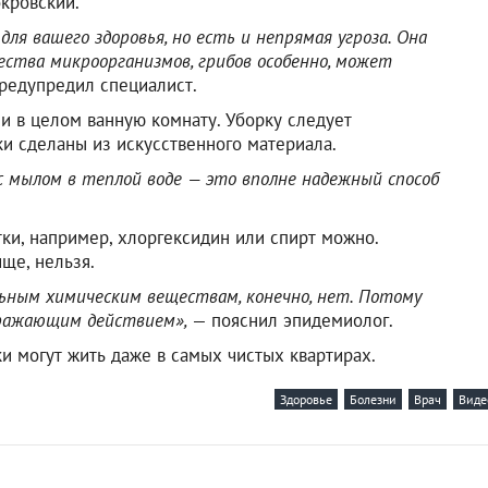
окровский.
ля вашего здоровья, но есть и непрямая угроза. Она
чества микроорганизмов, грибов особенно, может
редупредил специалист.
 и в целом ванную комнату. Уборку следует
ки сделаны из искусственного материала.
с мылом в теплой воде — это вполне надежный способ
тки, например, хлоргексидин или спирт можно.
ище, нельзя.
льным химическим веществам, конечно, нет. Потому
дражающим действием»,
— пояснил эпидемиолог.
и могут жить даже в самых чистых квартирах.
Здоровье
Болезни
Врач
Виде