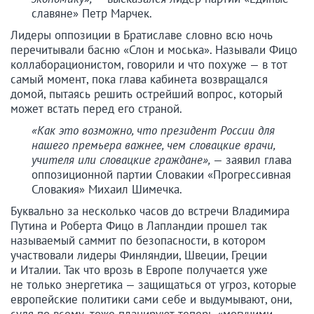
славяне» Петр Марчек.
Лидеры оппозиции в Братиславе словно всю ночь
перечитывали басню «Слон и моська». Называли Фицо
коллаборационистом, говорили и что похуже — в тот
самый момент, пока глава кабинета возвращался
домой, пытаясь решить острейший вопрос, который
может встать перед его страной.
«Как это возможно, что президент России для
нашего премьера важнее, чем словацкие врачи,
учителя или словацкие граждане
»,
— заявил глава
оппозиционной партии Словакии «Прогрессивная
Словакия» Михаил Шимечка.
Буквально за несколько часов до встречи Владимира
Путина и Роберта Фицо в Лапландии прошел так
называемый саммит по безопасности, в котором
участвовали лидеры Финляндии, Швеции, Греции
и Италии. Так что врозь в Европе получается уже
не только энергетика — защищаться от угроз, которые
европейские политики сами себе и выдумывают, они,