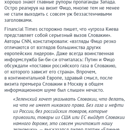
хорошо знают главные рупоры пропаганды Запада.
Остро реагируя на визит Фицо, многие тем не менее
не стали выходить с совсем уж беззастенчивыми
заголовками.
Financial Times осторожно пишет, что «угроза Киева
представляет собой серьезный вызов Словакии».
Авторы CNN, констатировали: «взгляды Фицо резко
отличаются от взглядов большинства других
европейских лидеров». Даже всегда воинственная
информслужба Би-би-си отчиталась: Путин и Фицо
обсуждали «поставки российского газа в Словакию,
от которого зависит его страна». Впрочем,
в континентальной Европе, здравый смысл, после
визита премьера Словакии в Москву в общем
информационном шуме был слышен нечасто.
«Зеленский хочет указывать Словакии, что делать,
на что не имеет никакого права. Без газа и нефти
из России, без российских товаров, которые
привозили, товары из США или ЕС выйдут Словакии
намного дороже, это совсем уничтожит нашу
экономику»,
— высказался лидер партии «Единые