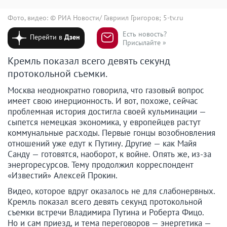
Фото, видео: © РИА Новости/ Гавриил Григоров; 5-tv.ru
Есть новость?
Перейти в
Дзен
Присылайте »
Кремль показал всего девять секунд
протокольной съемки.
Москва неоднократно говорила, что газовый вопрос
имеет свою инерционность. И вот, похоже, сейчас
проблемная история достигла своей кульминации —
сыпется немецкая экономика, у европейцев растут
коммунальные расходы. Первые гонцы возобновления
отношений уже едут к Путину. Другие — как Майя
Санду — готовятся, наоборот, к войне. Опять же, из-за
энергоресурсов. Тему продолжил корреспондент
«Известий» Алексей Прокин.
Видео, которое вдруг оказалось не для слабонервных.
Кремль показал всего девять секунд протокольной
съемки встречи Владимира Путина и Роберта Фицо.
Но и сам приезд, и тема переговоров — энергетика —