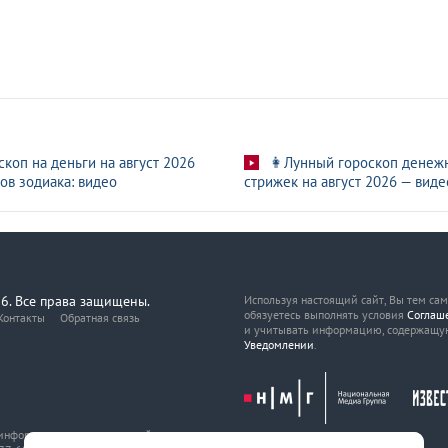
скоп на деньги на август 2026
👩Лунный гороскоп денеж
ов зодиака: видео
стрижек на август 2026 — виде
6. Все права защищены.
Используя настоящий сайт, Вы тем са
обязуетесь выполнять условия
Соглаш
Контакты
Обратная связь
и учитывать информацию, содержащу
Уведомлении
.
, информационных технологий