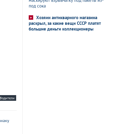
маскируют взрывчатку под пакеты из-
под сока
Хозяин антикварного магазина
раскрыл, за какие вещи СССР платят
большие деньги коллекционеры
Водители
знаку