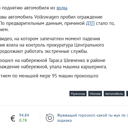
по поднятию автомобиля из
воды
.
сквы автомобиль Volkswagen пробил ограждение
 По предварительным данным, причиной
ДТП
стало то,
ием.
видео, на котором запечатлен момент падения
я взяла на контроль прокуратура Центрального
продолжают работать экстренные службы.
изошел на набережной Тараса Шевченко в районе
ограждение набережной, упала машина каршеринга.
стием по меньшей мере 95 машин произошло
Мужчины
Москва
Автомобиль
7
94.84
Жужжащий гороскоп: какой ты жук по 
0.78
зодиака