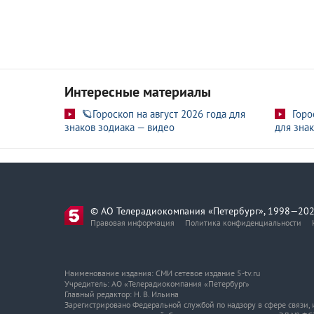
Интересные материалы
🪐Гороскоп на август 2026 года для
Горо
знаков зодиака — видео
для знак
© АО Телерадиокомпания «Петербург», 1998—202
Правовая информация
Политика конфиденциальности
Наименование издания: СМИ сетевое издание 5-tv.ru
Учредитель: АО «Телерадиокомпания «Петербург»
Главный редактор: Н. В. Ильина
Зарегистрировано Федеральной службой по надзору в сфере связи