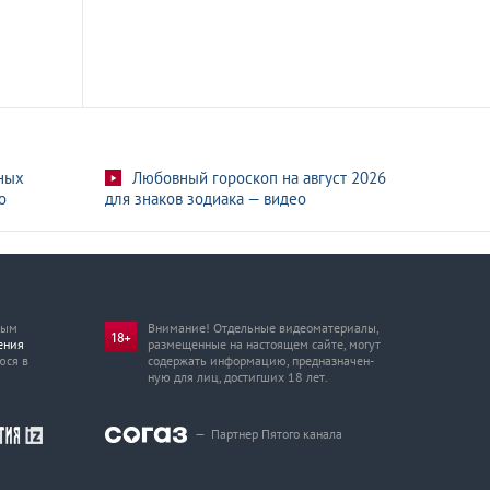
ных
Любовный гороскоп на август 2026
о
для знаков зодиака — видео
мым
Внимание! Отдельные видеоматериалы,
ения
размещенные на настоящем сайте, могут
юся в
содержать информацию, предназначен­
ную для лиц, достигших 18 лет.
—
Партнер Пятого канала