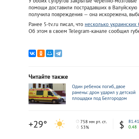
У обоих супругов закрытые черепно-мозговые
помощи доставили пострадавших в Валуйскую
получила повреждения — она искорежена, выби
Ранее 5-tv.ru писал, что
несколько украинских
Об этом в своем Telegram-канале сообщил губ
Читайте также
Один ребенок погиб, двое
ранены: дрон ударил у детской
площадки под Белгородом
+29°
81.4
758 мм рт. ст.
0.48
53%