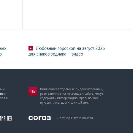
ных
Любовный гороскоп на август 2026
о
для знаков зодиака — видео
мым
Внимание! Отдельные видеоматериалы,
ения
размещенные на настоящем сайте, могут
юся в
содержать информацию, предназначен­
ную для лиц, достигших 18 лет.
—
Партнер Пятого канала