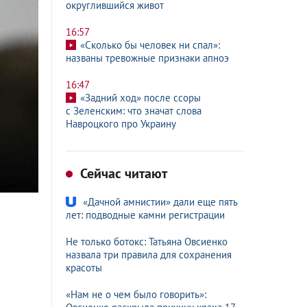
округлившийся живот
16:57
«Сколько бы человек ни спал»:
названы тревожные признаки апноэ
16:47
«Задний ход» после ссоры
с Зеленским: что значат слова
Навроцкого про Украину
Сейчас читают
«Дачной амнистии» дали еще пять
лет: подводные камни регистрации
Не только ботокс: Татьяна Овсиенко
назвала три правила для сохранения
красоты
«Нам не о чем было говорить»: