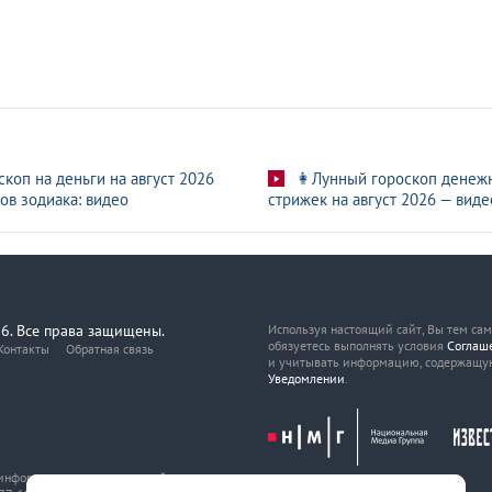
скоп на деньги на август 2026
👩Лунный гороскоп денеж
ов зодиака: видео
стрижек на август 2026 — виде
6. Все права защищены.
Используя настоящий сайт, Вы тем са
обязуетесь выполнять условия
Соглаш
Контакты
Обратная связь
и учитывать информацию, содержащу
Уведомлении
.
, информационных технологий