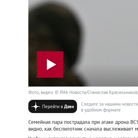
Фото, видео: © РИА Новости/Станислав Красильников; 
Следите за нашими новост
Перейти в
Дзен
в удобном формате
Семейная пара пострадала при атаке дрона ВСУ
видно, как беспилотник сначала выслеживает м