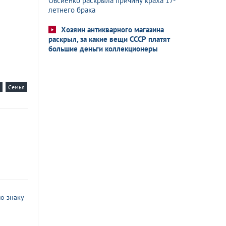
Овсиенко раскрыла причину краха 17-
летнего брака
Хозяин антикварного магазина
раскрыл, за какие вещи СССР платят
большие деньги коллекционеры
Семья
о знаку