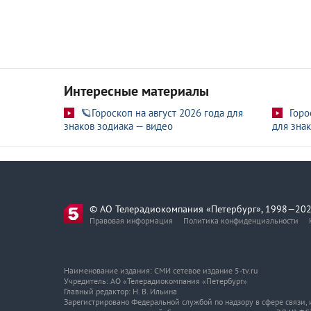
Интересные материалы
🪐Гороскоп на август 2026 года для
Горо
знаков зодиака — видео
для знак
© АО Телерадиокомпания «Петербург», 1998—202
Правовая информация
Политика конфиденциальности
Наименование издания: СМИ сетевое издание 5-tv.ru
Учредитель: АО «Телерадиокомпания «Петербург»
Главный редактор: Н. В. Ильина
Зарегистрировано Федеральной службой по надзору в сфере связи