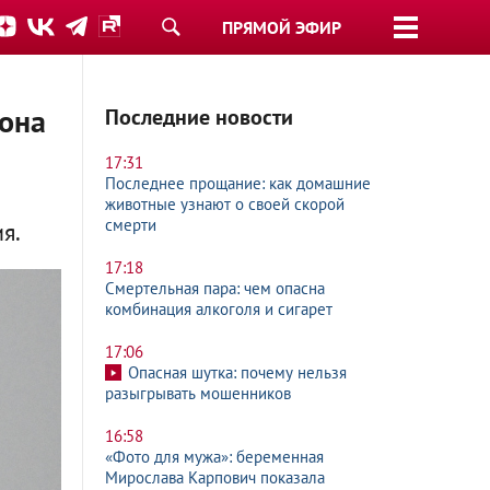
ПРЯМОЙ ЭФИР
рона
Последние новости
17:31
Последнее прощание: как домашние
животные узнают о своей скорой
смерти
я.
17:18
Смертельная пара: чем опасна
комбинация алкоголя и сигарет
17:06
Опасная шутка: почему нельзя
разыгрывать мошенников
16:58
«Фото для мужа»: беременная
Мирослава Карпович показала