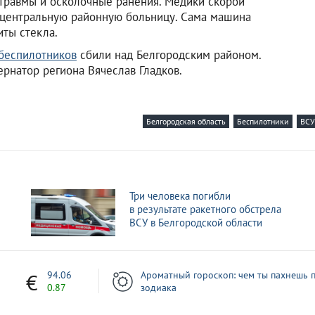
 травмы и осколочные ранения. Медики скорой
 центральную районную больницу. Сама машина
ты стекла.
 беспилотников
сбили над Белгородским районом.
ернатор региона Вячеслав Гладков.
Белгородская область
Беспилотники
ВСУ
Три человека погибли
в результате ракетного обстрела
ВСУ в Белгородской области
1
94.06
Ароматный гороскоп: чем ты пахнешь п
0.87
зодиака