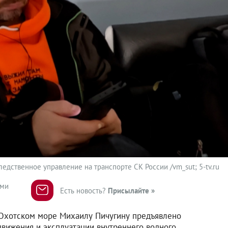
едственное управление на транспорте СК России /vm_sut; 5-tv.ru
ями
Есть новость?
Присылайте »
Охотском море Михаилу Пичугину предъявлено
вижения и эксплуатации внутреннего водного