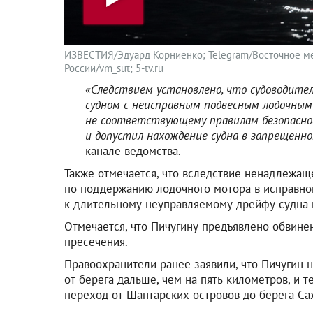
ИЗВЕСТИЯ/Эдуард Корниенко; Telegram/Восточное м
России/vm_sut; 5-tv.ru
«Следствием установлено, что судоводител
судном с неисправным подвесным лодочным
не соответствующему правилам безопаснос
и допустил нахождение судна в запрещенно
канале ведомства.
Также отмечается, что вследствие ненадлежа
по поддержанию лодочного мотора в исправном
к длительному неуправляемому дрейфу судна и
Отмечается, что Пичугину предъявлено обвине
пресечения.
Правоохранители ранее заявили, что Пичугин н
от берега дальше, чем на пять километров, и
переход от Шантарских островов до берега Са