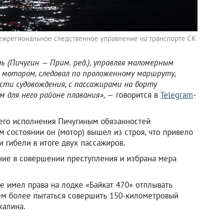
ежрегиональное следственное управление на транспорте СК
ь (Пичугин — Прим. ред.), управляя маломерным
 мотором, следовал по проложенному маршруту,
ти судовождения, с пассажирами на борту
м для него районе плавания», —
говорится в
Telegram
-
щего исполнения Пичугиным обязанностей
 состоянии он (мотор) вышел из строя, что привело
 гибели в итоге двух пассажиров.
ние в совершении преступления и избрана мера
е имел права на лодке «Байкат 470» отплывать
 тем более пытаться совершить 150-километровый
халина.