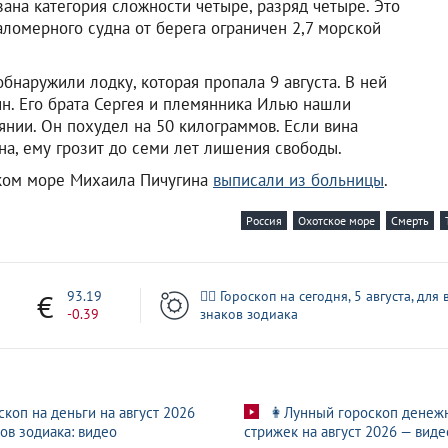
ана категория сложности четыре, разряд четыре. Это
аломерного судна от берега ограничен 2,7 морской
бнаружили лодку, которая пропала 9 августа. В ней
. Его брата Сергея и племянника Илью нашли
янии. Он похудел на 50 килограммов. Если вина
на, ему грозит до семи лет лишения свободы.
ском море Михаила Пичугина
выписали из больницы
.
Россия
Охотское море
Смерть
3
93.19
🧙‍♀ Гороскоп на сегодня, 5 августа, для 
-0.39
знаков зодиака
скоп на деньги на август 2026
👩Лунный гороскоп денеж
ов зодиака: видео
стрижек на август 2026 — виде