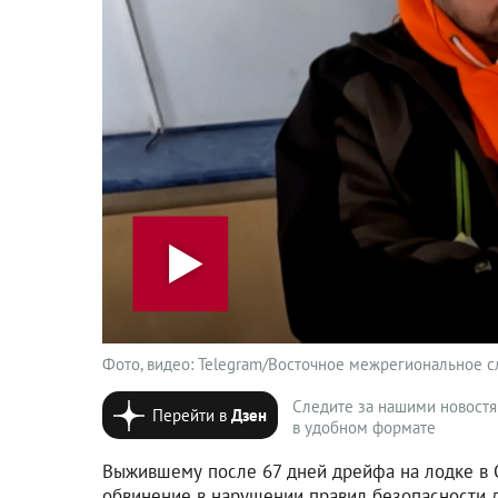
Фото, видео: Telegram/Восточное межрегиональное сл
Следите за нашими новост
Перейти в
Дзен
в удобном формате
Выжившему после 67 дней дрейфа на лодке в 
обвинение в нарушении правил безопасности д