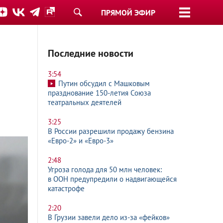
ПРЯМОЙ ЭФИР
Последние новости
3:54
Путин обсудил с Машковым
празднование 150-летия Союза
театральных деятелей
3:25
В России разрешили продажу бензина
«Евро-2»
и «Евро-3»
2:48
Угроза голода для 50 млн человек:
в ООН предупредили о надвигающейся
катастрофе
2:20
В Грузии завели дело из-за «фейков»