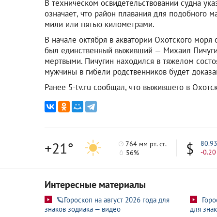
В техническом освидетельствовании судна указ
означает, что район плавания для подобного м
мили или пятью километрами.
В начале октября в акватории Охотского моря о
был единственный выживший — Михаил Пичугин
мертвыми. Пичугин находился в тяжелом состо
мужчины в гибели родственников будет доказа
Ранее 5-tv.ru сообщал, что выжившего в Охот
+21°
80.9
764 мм рт. ст.
-0.20
56%
Интересные материалы
🪐Гороскоп на август 2026 года для
Горо
знаков зодиака — видео
для знак