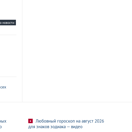
о новости
всех
ных
Любовный гороскоп на август 2026
о
для знаков зодиака — видео