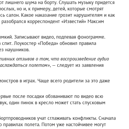
от лишнего шума на борту. Слушать музыку придется
рослых, но и, к примеру, детей, которые смотрят
есь салон. Какое наказание грозит нарушителям и как
, разобрался корреспондент «Известий» Максим
омкий. Записывают видео, подпевая фонограмме.
а спит. Лоукостер «Победа» обновил правила
ез наушников.
ативных отзывов о том, что воспроизведение аудио
наслаждаться полетом»
, — следует из заявления
онстров в играх. Чаще всего родители за это даже
ервые после посадки обзванивают по видео всю
вук, один пинок в кресло может стать спусковым
бортпроводников учат сглаживать конфликты. Сначала
о правилах полета. Потом уже настойчивее могут