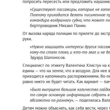
попросить пересесть или предложить наушник
«Существуют пассажиры, которые не хотят
Поэтому приходится делать письменное п
командира воздушного судна, что может по
бортпроводник Михаил Панин.
От вызова наряда полиции по прилете до экст
руки.
«Нужно защищать интересы других пассажи
кому-то стало плохо, и кто-то звал и не до
Эдуард Шалоносов.
Специалист по этикету Валентина Хлистун на 
едины — что на земле, что в воздухе. Для нее
приходится напоминать распоряжениями. Во-пер
равно никто не будет читать. Как вариант — па
«Было выпущено большое количество гайдо
то самую основную информацию собрать в 
абсолютно по-разному»,
— поделилась Вале
Детям можно объяснять, как себя вести, через