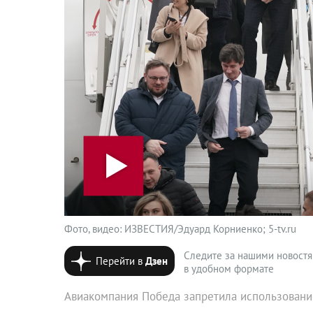
Фото, видео: ИЗВЕСТИЯ/Эдуард Корниенко; 5-tv.ru
Следите за нашими новост
Перейти в
Дзен
в удобном формате
Авиакомпания Победа запретила использовани