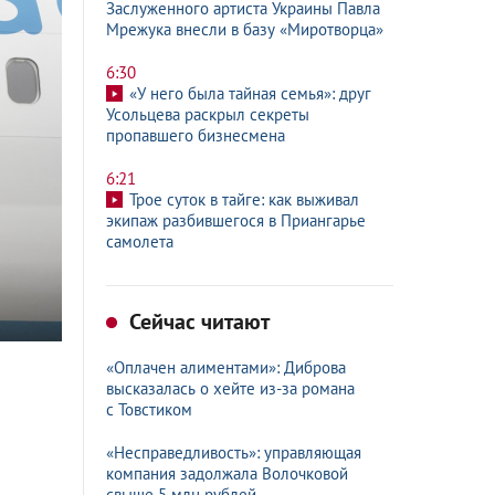
Заслуженного артиста Украины Павла
Мрежука внесли в базу «Миротворца»
6:30
«У него была тайная семья»: друг
Усольцева раскрыл секреты
пропавшего бизнесмена
6:21
Трое суток в тайге: как выживал
экипаж разбившегося в Приангарье
самолета
Сейчас читают
«Оплачен алиментами»: Диброва
высказалась о хейте из-за романа
с Товстиком
«Несправедливость»: управляющая
компания задолжала Волочковой
свыше 5 млн рублей