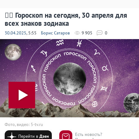
🧙‍♀ Гороскоп на сегодня, 30 апреля для
всех знаков зодиака
30.04.2025
, 5:55
Борис Сатаров
9 905
0
Фото, видео: 5-tv.ru
Есть новость?
Перейти в
Дзен