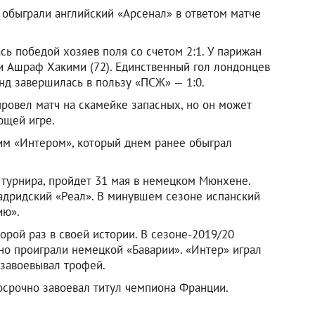
обыграли английский «Арсенал» в ответом матче
ь победой хозяев поля со счетом 2:1. У парижан
 и Ашраф Хакими (72). Единственный гол лондонцев
анд завершилась в пользу «ПСЖ» — 1:0.
ровел матч на скамейке запасных, но он может
ющей игре.
им «Интером», который днем ранее обыграл
 турнира, пройдет 31 мая в немецком Мюнхене.
дридский «Реал». В минувшем сезоне испанский
ию».
орой раз в своей истории. В сезоне-2019/20
о проиграли немецкой «Баварии». «Интер» играл
 завоевывал трофей.
срочно завоевал титул чемпиона Франции.