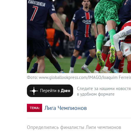
Фото: www.globallookpress.com/IMAGO/Joaquim Ferrei
Следите за нашими новост
Перейти в
Дзен
в удобном формате
Лига Чемпионов
ТЕМА:
Определились финалисты Лиги чемпионов