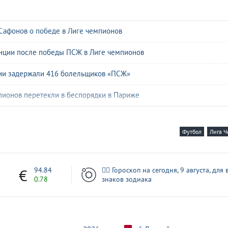
й Сафонов о победе в Лиге чемпионов
анции после победы ПСЖ в Лиге чемпионов
ии задержали 416 болельщиков «ПСЖ»
ионов перетекли в беспорядки в Париже
ссии после победы «ПСЖ» в Лиге чемпионов
Футбол
Лига 
раснодара» до победителя Лиги чемпионов
Сафонова назвал секрет успеха вратаря «ПСЖ»
7
94.84
🧙‍♀ Гороскоп на сегодня, 9 августа, для 
0.78
знаков зодиака
ыиграл Лигу чемпионов
ьца во время матча Лиги чемпионов
 возвращается на экраны