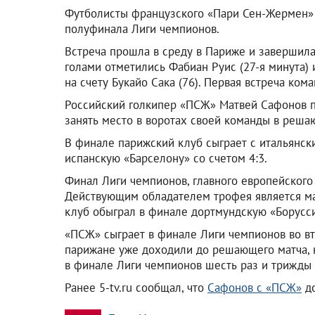
Футболисты французского «Пари Сен-Жермен» 
полуфинала Лиги чемпионов.
Встреча прошла в среду в Париже и завершилас
голами отметились Фабиан Руис (27-я минута)
на счету Букайо Сака (76). Первая встреча ком
Российский голкипер «ПСЖ» Матвей Сафонов п
занять место в воротах своей команды в реша
В финале парижский клуб сыграет с итальянск
испанскую «Барселону» со счетом 4:3.
Финал Лиги чемпионов, главного европейского
Действующим обладателем трофея является ма
клуб обыграл в финале дортмундскую «Борусс
«ПСЖ» сыграет в финале Лиги чемпионов во вт
парижане уже доходили до решающего матча, н
в финале Лиги чемпионов шесть раз и трижды
Ранее 5-tv.ru сообщал, что
Сафонов с «ПСЖ»
до