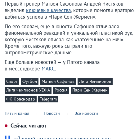
Первый тренер Матвея Сафонова Андрей Чистяков
выделил
ключевые качества
, которые помогли вратарю
добиться успеха в «Пари Сен-Жермен».
По его словам, еще в юности Сафонов отличался
феноменальной реакцией и уникальной пластикой рук,
которую Чистяков описал как «заточенные на мяч».
Кроме того, важную роль сыграли его
антропометрические данные.
Еще больше новостей — у Пятого канала
в мессенджере
МАКС
.
Спорт
Футбол
Матвей Сафонов
Лига Чемпионов
Лига чемпионов УЕФА
Россия
Пари Сен-Жермен
ФК Краснодар
Telegram
Пятый канал
Новости
Все новости
Сейчас читают
«Дачной амнистии» дали еще пять лет: