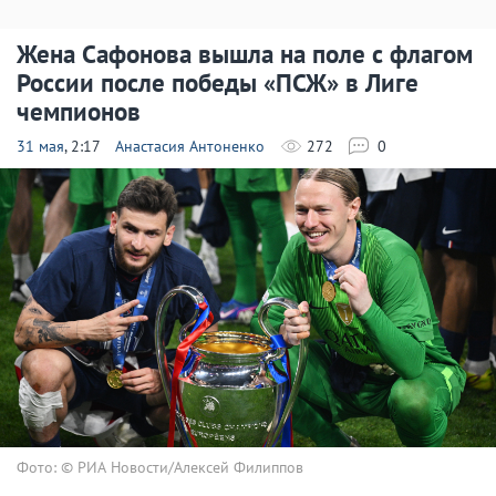
Жена Сафонова вышла на поле с флагом
России после победы «ПСЖ» в Лиге
чемпионов
31 мая
, 2:17
Анастасия Антоненко
272
0
Фото: © РИА Новости/Алексей Филиппов