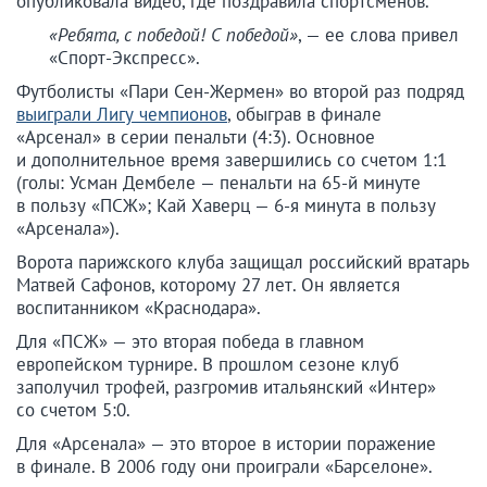
опубликовала видео, где поздравила спортсменов.
«Ребята, с победой! С победой»
, — ее слова привел
«Спорт-Экспресс».
Футболисты «Пари Сен-Жермен» во второй раз подряд
выиграли Лигу чемпионов
, обыграв в финале
«Арсенал» в серии пенальти (4:3). Основное
и дополнительное время завершились со счетом 1:1
(голы: Усман Дембеле — пенальти на 65-й минуте
в пользу «ПСЖ»; Кай Хаверц — 6-я минута в пользу
«Арсенала»).
Ворота парижского клуба защищал российский вратарь
Матвей Сафонов, которому 27 лет. Он является
воспитанником «Краснодара».
Для «ПСЖ» — это вторая победа в главном
европейском турнире. В прошлом сезоне клуб
заполучил трофей, разгромив итальянский «Интер»
со счетом 5:0.
Для «Арсенала» — это второе в истории поражение
в финале. В 2006 году они проиграли «Барселоне».