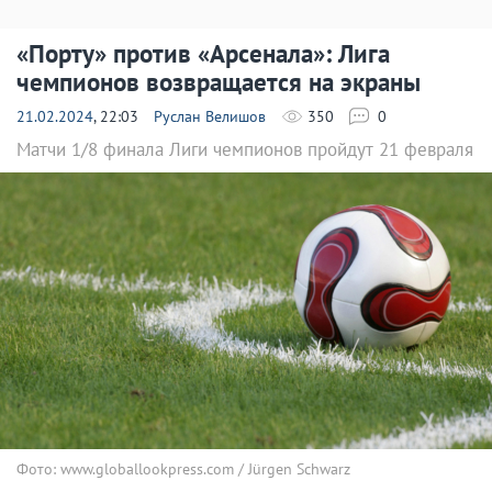
«Порту» против «Арсенала»: Лига
чемпионов возвращается на экраны
21.02.2024
, 22:03
Руслан Велишов
350
0
Матчи 1/8 финала Лиги чемпионов пройдут 21 февраля
Фото: www.globallookpress.com / Jürgen Schwarz