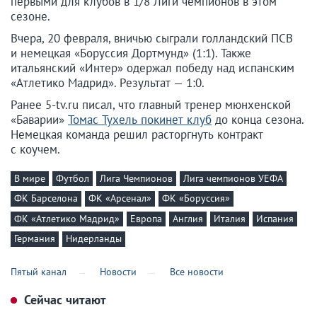
первыми для клубов в 1/8 Лиги чемпионов в этом
сезоне.
Вчера, 20 февраля, вничью сыграли голландский ПСВ
и немецкая «Боруссия Дортмунд» (1:1). Также
итальянский «Интер» одержал победу над испанским
«Атлетико Мадрид». Результат — 1:0.
Ранее 5-tv.ru писал, что главный тренер мюнхенской
«Баварии»
Томас Тухель покинет клуб
до конца сезона.
Немецкая команда решил расторгнуть контракт
с коучем.
В мире
Футбол
Лига Чемпионов
Лига чемпионов УЕФА
ФК Барселона
ФК «Арсенал»
ФК «Боруссия»
ФК «Атлетико Мадрид»
Европа
Англия
Италия
Испания
Германия
Нидерланды
Пятый канал
Новости
Все новости
Сейчас читают