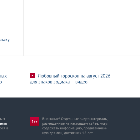
знаку
ных
Любовный гороскоп на август 2026
о
для знаков зодиака — видео
мым
Внимание! Отдельные видеоматериалы,
ения
размещенные на настоящем сайте, могут
юся в
содержать информацию, предназначен­
ную для лиц, достигших 18 лет.