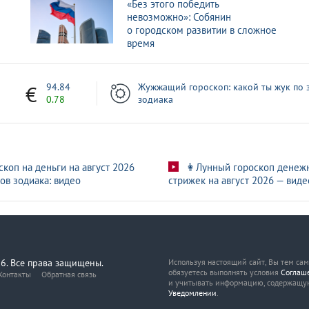
«Без этого победить
невозможно»: Собянин
о городском развитии в сложное
время
7
94.84
Жужжащий гороскоп: какой ты жук по 
0.78
зодиака
скоп на деньги на август 2026
👩Лунный гороскоп денеж
ов зодиака: видео
стрижек на август 2026 — виде
6. Все права защищены.
Используя настоящий сайт, Вы тем са
обязуетесь выполнять условия
Соглаш
Контакты
Обратная связь
и учитывать информацию, содержащу
Уведомлении
.