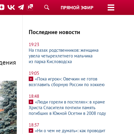
ПРЯМОЙ ЭФИР
Последние новости
19:23
На глазах родственников: женщина
увела четырехлетнего мальчика
дения
из парка Кисловодска
19:05
«Пока игрок»: Овечкин не готов
возглавить сборную России по хоккею
18:48
«Люди горели в постелях»: в храме
Христа Спасителя почтили память
погибших в Южной Осетии в 2008 году
18:37
«Ни о чем не думать»: как проводит