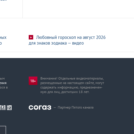
ных
Любовный гороскоп на август 2026
о
для знаков зодиака — видео
мым
Внимание! Отдельные видеоматериалы,
ения
размещенные на настоящем сайте, могут
юся в
содержать информацию, предназначен­
ную для лиц, достигших 18 лет.
—
Партнер Пятого канала