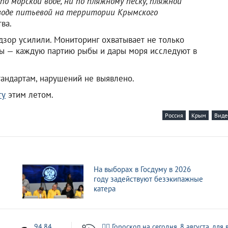
о морской воде, ни по пляжному песку, пляжной
о воде питьевой на территории Крымского
тва.
адзор усилили. Мониторинг охватывает не только
ты — каждую партию рыбы и дары моря исследуют в
тандартам, нарушений не выявлено.
ту
этим летом.
Россия
Крым
Виде
На выборах в Госдуму в 2026
году задействуют безэкипажные
катера
7
94.84
🧙‍♀ Гороскоп на сегодня, 8 августа, для 