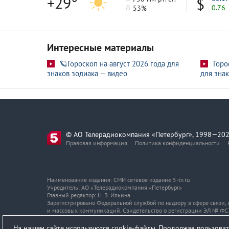
+29°
0.76
53%
Интересные материалы
🪐Гороскоп на август 2026 года для
Горо
знаков зодиака — видео
для знак
© АО Телерадиокомпания «Петербург», 1998—202
Правовая информация
Политика конфиденциальности
Наименование издания: СМИ сетевое издание 5-tv.ru
Учредитель: АО «Телерадиокомпания «Петербург»
Главный редактор: Н. В. Ильина
Зарегистрировано Федеральной службой по надзору в сфере связи
и массовых коммуникаций. Свидетельство о регистрации ЭЛ № ФС7
Адрес и телефон редакции
На нашем сайте используются cookie-файлы. Продолжая пользоват