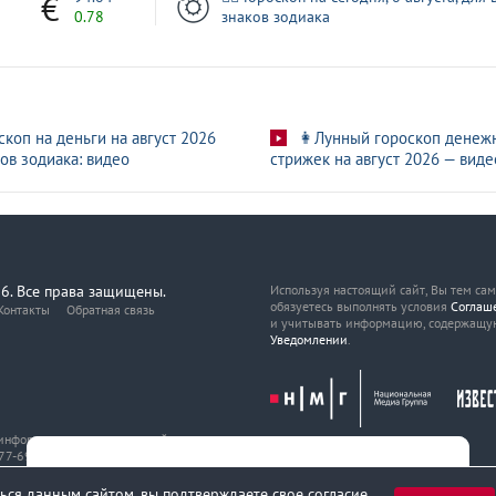
0.78
знаков зодиака
скоп на деньги на август 2026
👩Лунный гороскоп денеж
ов зодиака: видео
стрижек на август 2026 — виде
6. Все права защищены.
Используя настоящий сайт, Вы тем са
обязуетесь выполнять условия
Соглаш
Контакты
Обратная связь
и учитывать информацию, содержащу
Уведомлении
.
, информационных технологий
7-69216 от 29 марта 2017 года.
ься данным сайтом, вы подтверждаете свое согласие