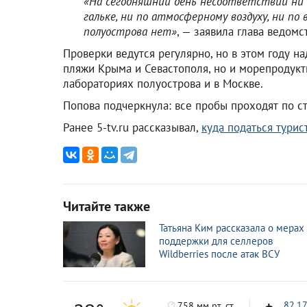
«На сегодняшний день несоответствий ни п
гальке, ни по атмосферному воздуху, ни п
полуострова нет»
, — заявила глава ведомс
Проверки ведутся регулярно, но в этом году н
пляжи Крыма и Севастополя, но и морепродук
лабораториях полуострова и в Москве.
Попова подчеркнула: все пробы проходят по с
Ранее 5-tv.ru рассказывал,
куда податься турис
Читайте также
Татьяна Ким рассказала о мерах
поддержки для селлеров
Wildberries после атак ВСУ
82.1
758 мм рт. ст.