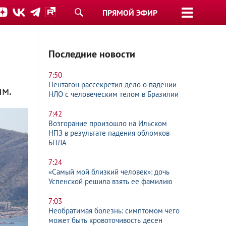
ПРЯМОЙ ЭФИР
Последние новости
7:50
Пентагон рассекретил дело о падении
ым.
НЛО с человеческим телом в Бразилии
7:42
Возгорание произошло на Ильском
НПЗ в результате падения обломков
БПЛА
7:24
«Самый мой близкий человек»: дочь
Успенской решила взять ее фамилию
7:03
Необратимая болезнь: симптомом чего
может быть кровоточивость десен