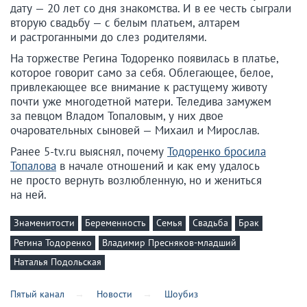
дату — 20 лет со дня знакомства. И в ее честь сыграли
вторую свадьбу — с белым платьем, алтарем
и растроганными до слез родителями.
На торжестве Регина Тодоренко появилась в платье,
которое говорит само за себя. Облегающее, белое,
привлекающее все внимание к растущему животу
почти уже многодетной матери. Теледива замужем
за певцом Владом Топаловым, у них двое
очаровательных сыновей — Михаил и Мирослав.
Ранее 5-tv.ru выяснял, почему
Тодоренко бросила
Топалова
в начале отношений и как ему удалось
не просто вернуть возлюбленную, но и жениться
на ней.
Знаменитости
Беременность
Семья
Свадьба
Брак
Регина Тодоренко
Владимир Пресняков-младший
Наталья Подольская
Пятый канал
Новости
Шоубиз