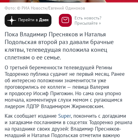
Фото: © РИА Новости/Евгений Одиноков
Есть новость?
Перейти в
Дзен
Присылайте »
Пока Владимир Пресняков и Наталья
Подольская второй раз давали брачные
клятвы, телеведущая положила конец
сплетням о ее семье.
О третьей беременности телеведущей Регины
Тодоренко публика судачит не первый месяц. Ранее
об интересно положении знаменитости уже
проговорились ее коллеги — певица Валерия
и продюсер Иосиф Пригожин. Но сама она упорно
молчала, комментируя слухи мемом с ругающимся
лидером ЛДПР Владимиром Жириновским.
Как сообщает издание
Super
, покончить с догадками
и загадками-посланиями в соцсетях Тодоренко решила
на празднике своих друзей: Владимир Пресняков-
младший и Наталья Подольская отметили важную