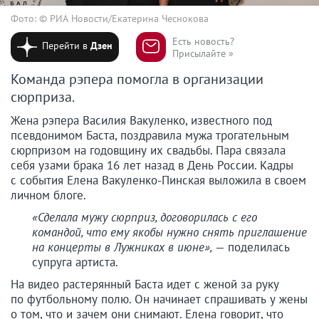
Фото: © РИА Новости/Екатерина Чеснокова
Есть новость?
Перейти в
Дзен
Присылайте »
Команда рэпера помогла в организации
сюрприза.
Жена рэпера Василия Вакуленко, известного под
псевдонимом Баста, поздравила мужа трогательным
сюрпризом на годовщину их свадьбы. Пара связала
себя узами брака 16 лет назад в День России. Кадры
с события Елена Вакуленко-Пинская выложила в своем
личном блоге.
«Сделала мужу сюрприз, договорилась с его
командой, что ему якобы нужно снять приглашение
на концерты в Лужниках в июне»,
— поделилась
супруга артиста.
На видео растерянный Баста идет с женой за руку
по футбольному полю. Он начинает спрашивать у жены
о том, что и зачем они снимают. Елена говорит, что