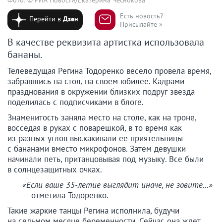
Есть новость?
Перейти в
Дзен
Присылайте »
В качестве реквизита артистка использовала
бананы.
Телеведущая Регина Тодоренко весело провела время,
забравшись на стол, на своем юбилее. Кадрами
празднования в окружении близких подруг звезда
поделилась с подписчиками в блоге.
Знаменитость заняла место на столе, как на троне,
восседая в руках с поварешкой, в то время как
из разных углов выскакивали ее приятельницы
с бананами вместо микрофонов. Затем девушки
начинали петь, пританцовывая под музыку. Все были
в солнцезащитных очках.
«Если ваше 35-летие выглядит иначе, не зовите…»
— отметила Тодоренко.
Такие жаркие танцы Регина исполнила, будучи
на седьмом месяце беременности. Сейчас она ждет