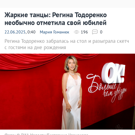
Жаркие танцы: Регина Тодоренко
необычно отметила свой юбилей
22.06.2025
, 0:40
Мария Гоманюк
196
0
Регина Тодоренко забралась на стол и разыграла скетч
с гостями на дне рождения
Фото: © РИА Новости/Екатерина Чеснокова