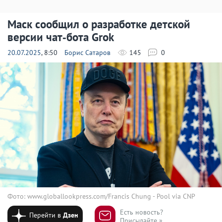
Маск сообщил о разработке детской
версии чат‑бота Grok
20.07.2025
, 8:50
Борис Сатаров
145
0
Фото: www.globallookpress.com/Francis Chung - Pool via CNP
Есть новость?
Перейти в
Дзен
Присылайте »