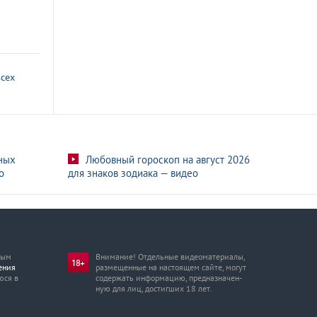
всех
ных
Любовный гороскоп на август 2026
о
для знаков зодиака — видео
мым
Внимание! Отдельные видеоматериалы,
ения
размещенные на настоящем сайте, могут
юся в
содержать информацию, предназначен­
ную для лиц, достигших 18 лет.