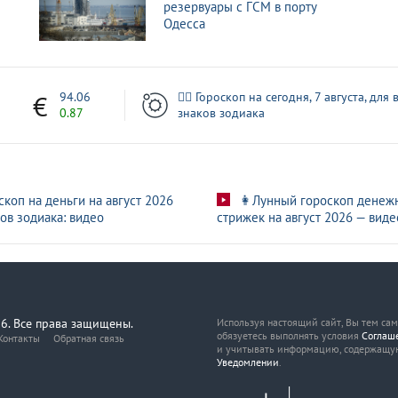
резервуары с ГСМ в порту
Одесса
1
94.06
🧙‍♀ Гороскоп на сегодня, 7 августа, для 
0.87
знаков зодиака
скоп на деньги на август 2026
👩Лунный гороскоп денеж
ов зодиака: видео
стрижек на август 2026 — виде
6. Все права защищены.
Используя настоящий сайт, Вы тем са
обязуетесь выполнять условия
Соглаш
Контакты
Обратная связь
и учитывать информацию, содержащу
Уведомлении
.