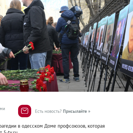
ями
Есть новость?
Присылайте »
рагедии в одесском Доме профсоюзов, которая
 5-tv.ru.