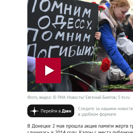
Фото, видео: © РИА Новости/ Евгений Биятов; 5-tv.ru
Следите за нашими новост
Перейти в
Дзен
в удобном формате
В Донецке 2 мая прошла акция памяти жертв т
случилась в 2014 году. Кадры с места публикует