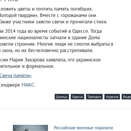
ложить цветы и почтить память погибших.
олодой гвардии». Вместе с горожанами они
Также участники зажгли свечи и прочитали стихи.
я 2014 года во время событий в Одессе. Тогда
аинские националисты загнали в здание Дома
ожгли строение. Многие люди не смогли выбраться
ез окна, но их бесчеловечно расстреливали.
ии Мария Захарова заявляла, что украинское
оятельное и формальное.
«Свеча памяти»
.
ссенджере
МАКС
.
Донецк
Одесса
Трагедия
Украина
Виде
Российские военные поразили