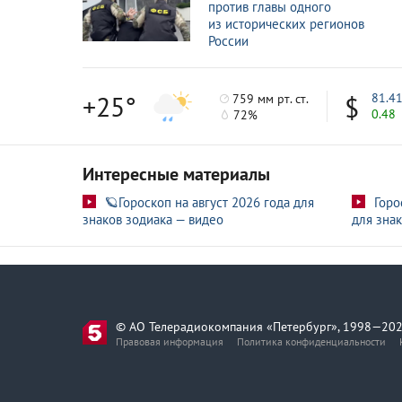
против главы одного
из исторических регионов
России
+25°
81.4
759 мм рт. ст.
0.48
72%
Интересные материалы
🪐Гороскоп на август 2026 года для
Горо
знаков зодиака — видео
для знак
© АО Телерадиокомпания «Петербург», 1998—202
Правовая информация
Политика конфиденциальности