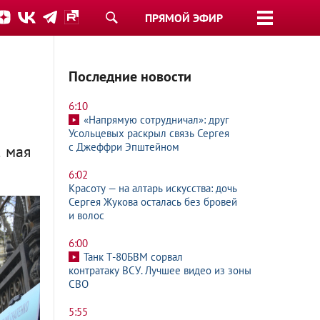
ПРЯМОЙ ЭФИР
Последние новости
6:10
«Напрямую сотрудничал»: друг
Усольцевых раскрыл связь Сергея
с Джеффри Эпштейном
2 мая
6:02
Красоту — на алтарь искусства: дочь
Сергея Жукова осталась без бровей
и волос
6:00
Танк Т-80БВМ сорвал
контратаку ВСУ. Лучшее видео из зоны
СВО
5:55