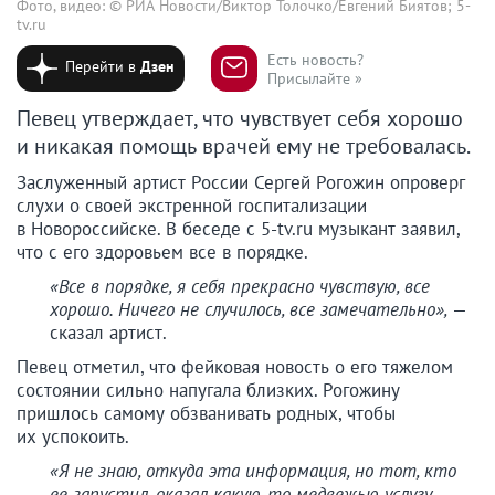
Фото, видео: © РИА Новости/Виктор Толочко/Евгений Биятов; 5-
tv.ru
Есть новость?
Перейти в
Дзен
Присылайте »
Певец утверждает, что чувствует себя хорошо
и никакая помощь врачей ему не требовалась.
Заслуженный артист России Сергей Рогожин опроверг
слухи о своей экстренной госпитализации
в Новороссийске. В беседе с 5-tv.ru музыкант заявил,
что с его здоровьем все в порядке.
«Все в порядке, я себя прекрасно чувствую, все
хорошо. Ничего не случилось, все замечательно»,
—
сказал артист.
Певец отметил, что фейковая новость о его тяжелом
состоянии сильно напугала близких. Рогожину
пришлось самому обзванивать родных, чтобы
их успокоить.
«Я не знаю, откуда эта информация, но тот, кто
ее запустил, оказал какую-то медвежью услугу,