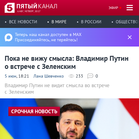
ЭФИР
6 АВГ, ЧЕТВЕРГ, 10:17
ВСЕ НОВОСТИ
В МИРЕ
В РОССИИ
ОБЩЕСТВО
Теперь наш канал доступен в MAX
Присоединяйтесь, не теряйтесь!
Пока не вижу смысла: Владимир Путин
о встрече с Зеленским
5 июн
, 18:21
Лана Шевченко
233
0
Владимир Путин не видит смысла во встрече
с Зеленским
СРОЧНАЯ НОВОСТЬ