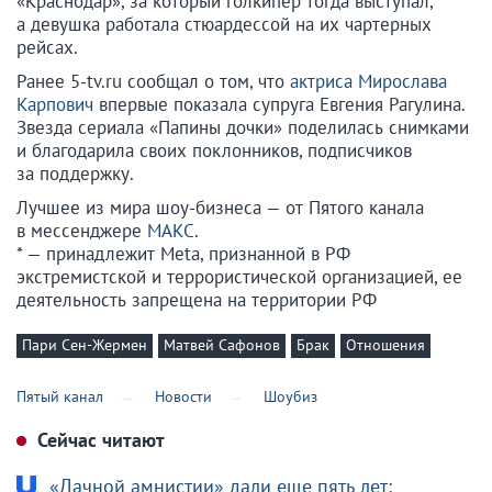
«Краснодар», за который голкипер тогда выступал,
а девушка работала стюардессой на их чартерных
рейсах.
Ранее 5-tv.ru сообщал о том, что
актриса Мирослава
Карпович
впервые показала супруга Евгения Рагулина.
Звезда сериала «Папины дочки» поделилась снимками
и благодарила своих поклонников, подписчиков
за поддержку.
Лучшее из мира шоу-бизнеса — от Пятого канала
в мессенджере
МАКС
.
* — принадлежит Meta, признанной в РФ
экстремистской и террористической организацией, ее
деятельность запрещена на территории РФ
Пари Сен-Жермен
Матвей Сафонов
Брак
Отношения
Пятый канал
Новости
Шоубиз
Сейчас читают
«Дачной амнистии» дали еще пять лет: