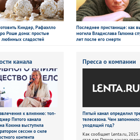
готовить Киндер, Рафаэлло
Последнее пристанище: как в
ро Роше дома: простые
могила Владислава Галкина сп
 любимых сладостей
лет после его смерти
ости канала
Пресса о компании
звлечения к влиянию: топ-
Пятый канал определил т
джер Пятого канала
телесезона. Чем запомнилс
на Кокина выступила
уходящий год?
ратором сессии о силе
Как сообщает Lenta.ru, 2025
остного контента
стал для Пятого канала годо