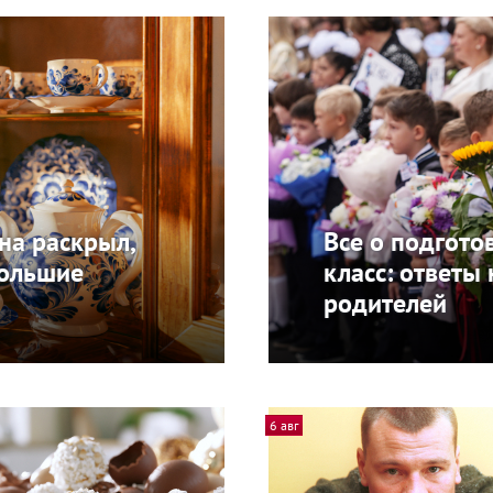
на раскрыл,
Все о подгото
большие
класс: ответы
родителей
6 авг