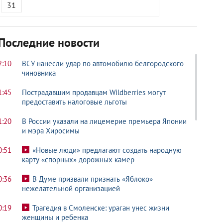
31
Последние новости
2:10
ВСУ нанесли удар по автомобилю белгородского
чиновника
1:45
Пострадавшим продавцам Wildberries могут
предоставить налоговые льготы
1:20
В России указали на лицемерие премьера Японии
и мэра Хиросимы
0:51
«Новые люди» предлагают создать народную
карту «спорных» дорожных камер
0:36
В Думе призвали признать «Яблоко»
нежелательной организацией
0:19
Трагедия в Смоленске: ураган унес жизни
женщины и ребенка