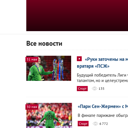
Все новости
«Руки заточены на 
31 мая
вратаря «ПСЖ»
Будущий победитель Лиги 
талантом, но и целеустрем
Спорт
135
«Пари Сен-Жермен» с 
30 мая
В финале парижане обыгр
Спорт
6 772