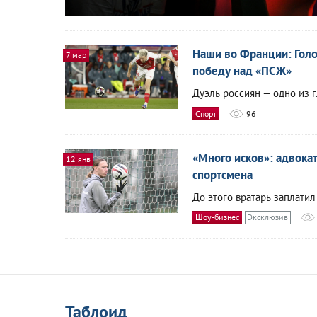
Наши во Франции: Голо
7 мар
победу над «ПСЖ»
Дуэль россиян — одно из 
Спорт
96
«Много исков»: адвока
12 янв
спортсмена
До этого вратарь заплати
Шоу-бизнес
Эксклюзив
Таблоид