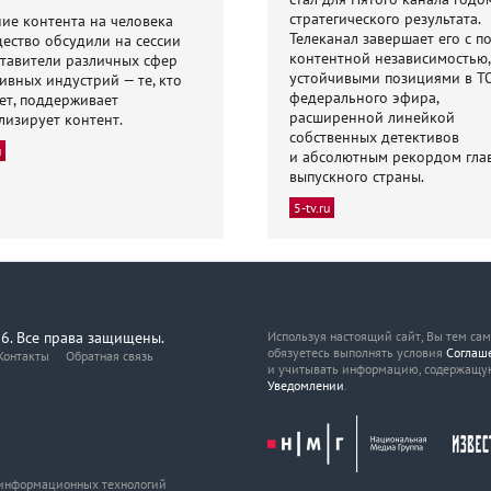
стратегического результата.
ие контента на человека
Телеканал завершает его с п
ество обсудили на сессии
контентной независимостью,
тавители различных сфер
устойчивыми позициями в Т
ивных индустрий — те, кто
федерального эфира,
ет, поддерживает
расширенной линейкой
лизирует контент.
собственных детективов
u
и абсолютным рекордом гла
выпускного страны.
5-tv.ru
6. Все права защищены.
Используя настоящий сайт, Вы тем са
обязуетесь выполнять условия
Соглаш
Контакты
Обратная связь
и учитывать информацию, содержащу
Уведомлении
.
, информационных технологий