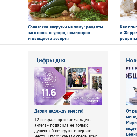
Советские закрутки на зиму: рецепты
Как при
заготовок огурцов, помидоров
и Ферре
и овощного ассорти
рецепты
Цифры дня
Нов
Дарим надежду вместе!
От ра
мене
12 февраля программа «День
Мари
ангела» подарила не только
моде
душевный вечер, но и первое
ценн
место Пятому каналу среди всех