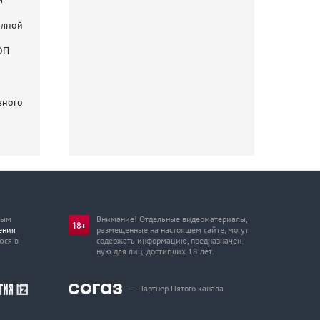
17:49
Сердце не ждет старости: почему у молодых
олной
женщин растет риск инфарктов
ОП
17:39
МИД России уличил Армению в попытке шантажа
из-за железной дороги
17:30
«У меня есть муж»: певица MARGO впервые
вного
раскрыла подробности личной жизни
17:23
Погладил собаку — снизил тревогу: чем
полезна йога с животными
17:15
Сон как лекарство: сколько нужно отдыхать
во время болезни
17:14
Отделались ссадинами: как пилотам самолета
мым
Внимание! Отдельные видеоматериалы,
ения
размещенные на настоящем сайте, могут
Cessna 182 удалось выжить в тайге
юся в
содержать информацию, предназначен­
ную для лиц, достигших 18 лет.
17:09
Лечит рак? Ученые выявили новые свойства
у препаратов для улучшения эрекции
—
Партнер Пятого канала
17:00
«Страшное место»: Сергей Жуков рассказал
о своем отношении к интернету