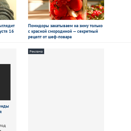
19:29
Суд обязал Даню Милохина выплатить 407 тысяч
рублей за трек в TikTok
19:14
Забыв Хиросиму: Токио обвиняет Москву
и делает ставку на военный союз
ыглядит
Помидоры закатываем на зиму только
устя 16
с красной смородиной — секретный
18:58
Чемпионка мира попала в реанимацию после
рецепт
от шеф-повара
неудачной попытки увеличить грудь
18:35
«Что-то может пойти не так»: для кого опасны
Реклама
ретриты и почему
18:15
«Будет жестокая война»: друг пропавшего
Усольцева раскрыл тайны его завещания
18:05
Спасет не только от цистита: в чем польза
клюквенного сока
17:57
Трамп спас ребенка от падения со сцены:
ренды
«Не хочу, чтобы он стал как Байден»
я
17:53
Союзники США обеспокоены истощением
арсеналов Пентагона
 год
м