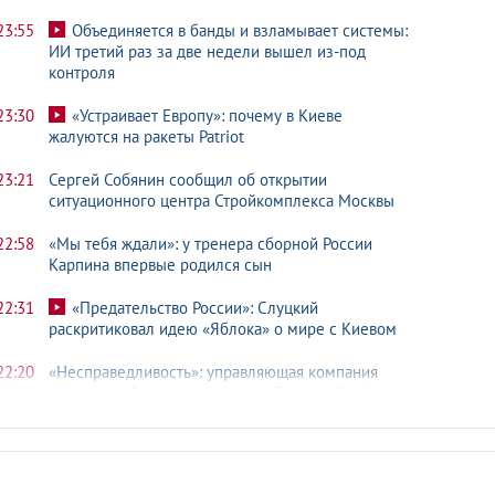
23:55
Объединяется в банды и взламывает системы:
ИИ третий раз за две недели вышел из-под
контроля
23:30
«Устраивает Европу»: почему в Киеве
жалуются на ракеты Patriot
23:21
Сергей Собянин сообщил об открытии
ситуационного центра Стройкомплекса Москвы
22:58
«Мы тебя ждали»: у тренера сборной России
Карпина впервые родился сын
22:31
«Предательство России»: Слуцкий
раскритиковал идею «Яблока» о мире с Киевом
22:20
«Несправедливость»: управляющая компания
задолжала Волочковой свыше 5 млн рублей
22:15
Путин поручил установить запрет на передачу
акций Шереметьево иностранцам