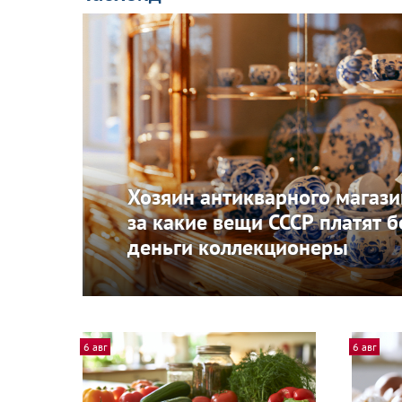
Хозяин антикварного магази
за какие вещи СССР платят 
деньги коллекционеры
6 авг
6 авг