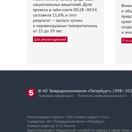
национальных вещателей. Доля
Влиян
проекта в тайм-слоте 00:28–00:54
и общ
составила 11,6%, и этот
предс
результат — заслуга чутких
креат
и неравнодушных телезрительниц
созда
от 25 до 59 лет.
и ана
Для рекламодателей
5-tv.r
© АО Телерадиокомпания «Петербург», 1998—202
Правовая информация
Политика конфиденциальности
Наименование издания: СМИ сетевое издание 5-tv.ru
Учредитель: АО «Телерадиокомпания «Петербург»
Главный редактор: Н. В. Ильина
Зарегистрировано Федеральной службой по надзору в сфере связи