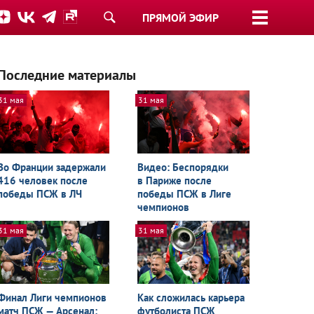
ПРЯМОЙ ЭФИР
Последние материалы
31 мая
31 мая
Во Франции задержали
Видео: Беспорядки
416 человек после
в Париже после
победы ПСЖ в ЛЧ
победы ПСЖ в Лиге
чемпионов
31 мая
31 мая
Финал Лиги чемпионов
Как сложилась карьера
матч ПСЖ — Арсенал:
футболиста ПСЖ