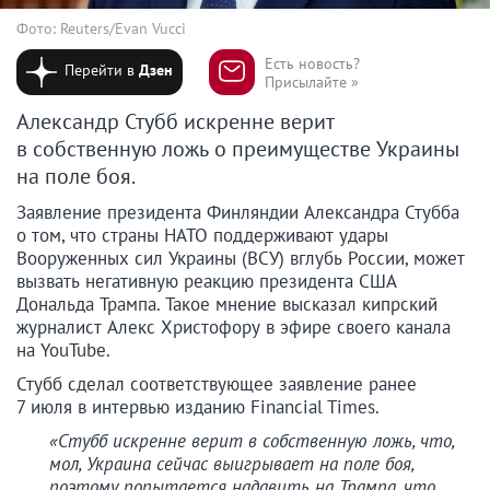
Фото: Reuters/Evan Vucci
Есть новость?
Перейти в
Дзен
Присылайте »
Александр Стубб искренне верит
в собственную ложь о преимуществе Украины
на поле боя.
Заявление президента Финляндии Александра Стубба
о том, что страны НАТО поддерживают удары
Вооруженных сил Украины (ВСУ) вглубь России, может
вызвать негативную реакцию президента США
Дональда Трампа. Такое мнение высказал кипрский
журналист Алекс Христофору в эфире своего канала
на YouTube.
Стубб сделал соответствующее заявление ранее
7 июля в интервью изданию Financial Times.
«Стубб искренне верит в собственную ложь, что,
мол, Украина сейчас выигрывает на поле боя,
поэтому попытается надавить на Трампа, что,