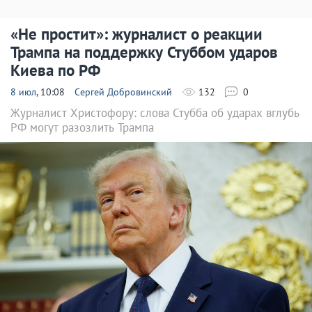
«Не простит»: журналист о реакции
Трампа на поддержку Стуббом ударов
Киева по РФ
8 июл
, 10:08
Сергей Добровинский
132
0
Журналист Христофору: слова Стубба об ударах вглубь
РФ могут разозлить Трампа