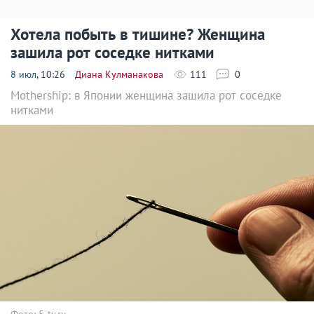
Хотела побыть в тишине? Женщина
зашила рот соседке нитками
8 июл
, 10:26
Диана Кулманакова
111
0
Mothership: в Японии женщина зашила рот соседке
нитками
Фото: 5-tv.ru