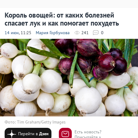
Король овощей: от каких болезней
спасает лук и как помогает похудеть
14 июн
, 11:25
Мария Горбунова
241
0
Фото: Tim Graham/Getty Images
Есть новость?
Перейти в
Дзен
Присылайте »