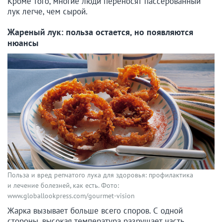
Кроме того, многие люди переносят пассерованный
лук легче, чем сырой.
Жареный лук: польза остается, но появляются
нюансы
Польза и вред репчатого лука для здоровья: профилактика
и лечение болезней, как есть. Фото:
www.globallookpress.com/gourmet-vision
Жарка вызывает больше всего споров. С одной
стороны, высокая температура разрушает часть