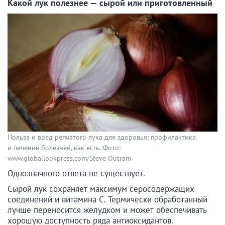
Какой лук полезнее — сырой или приготовленный
Польза и вред репчатого лука для здоровья: профилактика
и лечение болезней, как есть. Фото:
www.globallookpress.com/Steve Outram
Однозначного ответа не существует.
Сырой лук сохраняет максимум серосодержащих
соединений и витамина С. Термически обработанный
лучше переносится желудком и может обеспечивать
хорошую доступность ряда антиоксидантов.