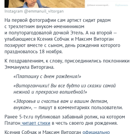
Instagram @emmanuil_vitorgan
На первой фотографии сам артист сидит рядом
с трехлетним внуком-именинником
и полуторагодовалой дочкой Этель. А на второй —
улыбающиеся Ксения Собчак и Максим Виторган
позируют вместе с сыном, день рождения которого
праздновалось 18 ноября.
К поздравлениям, к слову, присоединились поклонники
Эммануила Виторгана.
«Платошку с днем рождения!»
«Виторганчики! Вы все будто из сказки самой
нежной и прекрасно волшебной!»
«Здоровья и счастья вам и вашим деткам,
внукам»
, — пишут в комментариях пользователи.
Ранее 5-tv.ru публиковал забавный ролик, на котором
Платон
читает стихи
в честь своего дня рождения.
Ксения Собчак и Максим Виторган
официально