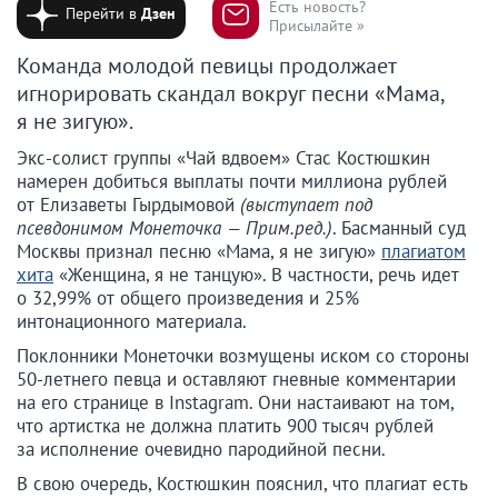
Есть новость?
Перейти в
Дзен
Присылайте »
Команда молодой певицы продолжает
игнорировать скандал вокруг песни «Мама,
я не зигую».
Экс-солист группы «Чай вдвоем» Стас Костюшкин
намерен добиться выплаты почти миллиона рублей
от Елизаветы Гырдымовой
(выступает под
псевдонимом Монеточка — Прим.ред.)
. Басманный суд
Москвы признал песню «Мама, я не зигую»
плагиатом
хита
«Женщина, я не танцую». В частности, речь идет
о 32,99% от общего произведения и 25%
интонационного материала.
Поклонники Монеточки возмущены иском со стороны
50-летнего певца и оставляют гневные комментарии
на его странице в Instagram. Они настаивают на том,
что артистка не должна платить 900 тысяч рублей
за исполнение очевидно пародийной песни.
В свою очередь, Костюшкин пояснил, что плагиат есть