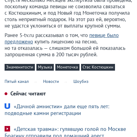
Спустя несколько месяцев экспертиза была проведена,
поскольку команда певицы не соизволила связаться
с Костюшкиным, и под Новый год Монеточка получила
столь неприятный подарок. На этот раз ей, вероятно,
не удастся уклониться от выплаты крупной суммы.
Ранее 5-tv.ru рассказывал о том, что
певице было
предложено
купить лицензию на песню,
но та отказалась — слишком большой ей показалась
запрошенная сумма в 200 тысяч рублей.
Знаменитости
Музыка
Монеточка
Стас Костюшкин
Пятый канал
Новости
Шоубиз
Сейчас читают
«Дачной амнистии» дали еще пять лет:
подводные камни регистрации
«Детская травма»: гулявшую голой по Москве
Брагину отправили под домашний арест