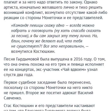
плагиат и за него надо ответить по закону. Однако
артиста, изначально желавшего лично и тихо решить
возникший конфликт, возмутило отсутствие какой-либо
реакции со стороны Монеточки и ее представителей.
«Команде певицы скажу одно — всегда можно
набрать и поговорить (ну хоть спасибо сказать
за песню), я бы сам закрыл эту тему лично. Но,
блин, почему же делают вид, что тебя
не существует?! Все это неправильно», —
возмутился Костюшкин.
Песня Гырдымовой была выпущена в 2016 году. О том,
что она очень похожа на его трек и певица исполняет
ее на концертах, экс-участник «Чай вдвоем» узнал
спустя два года.
Первое судебное заседание было перенесено,
поскольку со стороны Монеточки на него никто
не пришел. Второе же посетил адвокат Василий
Савченко.
Стас Костюшкин и его представители настаивают
на том, что Елизавета Гырдымова должна была