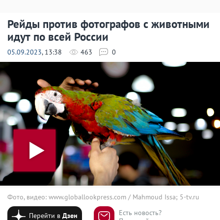
Рейды против фотографов с животными
идут по всей России
05.09.2023
, 13:38
463
0
Фото, видео: www.globallookpress.com / Mahmoud Issa; 5-tv.ru
Есть новость?
Перейти в
Дзен