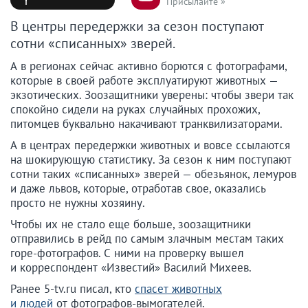
Присылайте »
В центры передержки за сезон поступают
сотни «списанных» зверей.
А в регионах сейчас активно борются с фотографами,
которые в своей работе эксплуатируют животных —
экзотических. Зоозащитники уверены: чтобы звери так
спокойно сидели на руках случайных прохожих,
питомцев буквально накачивают транквилизаторами.
А в центрах передержки животных и вовсе ссылаются
на шокирующую статистику. За сезон к ним поступают
сотни таких «списанных» зверей — обезьянок, лемуров
и даже львов, которые, отработав свое, оказались
просто не нужны хозяину.
Чтобы их не стало еще больше, зоозащитники
отправились в рейд по самым злачным местам таких
горе-фотографов. С ними на проверку вышел
и корреспондент «Известий» Василий Михеев.
Ранее 5-tv.ru писал, кто
спасет животных
и людей
от фотографов-вымогателей.