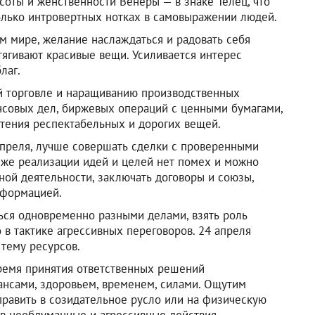
асоты и женственности Венеры — в знаке Телец, что
олько интровертных нотках в самовыражении людей.
 мире, желание наслаждаться и радовать себя
тягивают красивые вещи. Усиливается интерес
лаг.
й торговле и наращиванию производственных
нсовых дел, биржевых операций с ценными бумагами,
етения респектабельных и дорогих вещей.
апреля, лучше совершать сделки с проверенными
 же реализации идей и целей нет помех и можно
ной деятельности, заключать договоры и союзы,
нформацией.
ься одновременно разными делами, взять роль
 в тактике агрессивных переговоров. 24 апреля
тему ресурсов.
ремя принятия ответственных решений
нсами, здоровьем, временем, силами. Ощутим
править в созидательное русло или на физическую
ив необдуманные и агрессивные действия.