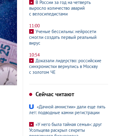
В России за год на четверть
выросло количество аварий
с велосипедистами
11:00
Ученые бессильны: нейросети
смогли создать первый реальный
вирус
10:54
Доказали лидерство: российские
синхронистки вернулись в Москву
с золотом ЧЕ
Сейчас читают
«Дачной амнистии» дали еще пять
лет: подводные камни регистрации
«У него была тайная семья»: друг
Усольцева раскрыл секреты
пропавшего бизнесмена