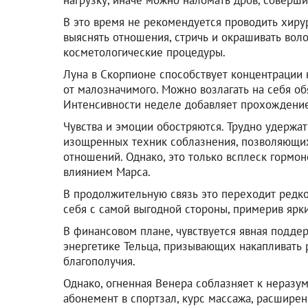
В это время не рекомендуется проводить хиру
выяснять отношения, стричь и окрашивать вол
косметологические процедуры.
Луна в Скорпионе способствует концентрации 
от малозначимого. Можно возлагать на себя об
Интенсивности неделе добавляет прохождение
Чувства и эмоции обостряются. Трудно удержат
изощренных техник соблазнения, позволяющих
отношений. Однако, это только всплеск гормо
влиянием Марса.
В продолжительную связь это переходит редко
себя с самой выгодной стороны, примерив ярк
В финансовом плане, чувствуется явная подде
энергетике Тельца, призывающих накапливать 
благополучия.
Однако, огненная Венера соблазняет к неразу
абонемент в спортзал, курс массажа, расшире