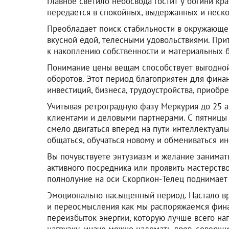
Главное светило небосвода гостит у богини кр
передается в спокойных, выдержанных и неск
Преобладает поиск стабильности в окружающем
вкусной едой, телесными удовольствиями. При
к накоплению собственности и материальных б
Понимание цены вещам способствует выгодно
оборотов. Этот период благоприятен для фина
инвестиций, бизнеса, трудоустройства, приобр
Учитывая ретроградную фазу Меркурия до 25 
клиентами и деловыми партнерами. С пятницы
смело двигаться вперед на пути интеллектуаль
общаться, обучаться новому и обмениваться и
Вы почувствуете энтузиазм и желание занимат
активного посредника или проявить мастерство
полнолуние на оси Скорпион-Телец поднимает 
Эмоционально насыщенный период. Настало в
и переосмысления как мы распоряжаемся фина
переизбыток энергии, которую лучше всего на
нагрузку, иначе можно наломать дров, соверш