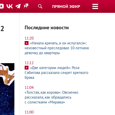
ПРЯМОЙ ЭФИР
22
Последние новости
11:20
«Начала кричать, и он испугался»:
неизвестный преследовал 10-летнюю
девочку до квартиры
11:12
«Две категории людей»: Роза
Сябитова рассказала секрет крепкого
брака
11:04
«Толстая, как корова»: Овсиенко
рассказала, как обращались
с солистками «Миража»
11:00