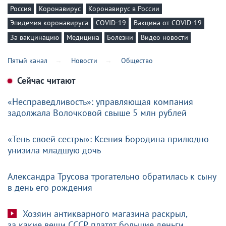
Россия
Коронавирус
Коронавирус в России
Эпидемия коронавируса
COVID-19
Вакцина от COVID-19
За вакцинацию
Медицина
Болезни
Видео новости
Пятый канал
Новости
Общество
Сейчас читают
«Несправедливость»: управляющая компания
задолжала Волочковой свыше 5 млн рублей
«Тень своей сестры»: Ксения Бородина прилюдно
унизила младшую дочь
Александра Трусова трогательно обратилась к сыну
в день его рождения
Хозяин антикварного магазина раскрыл,
за какие вещи СССР платят большие деньги