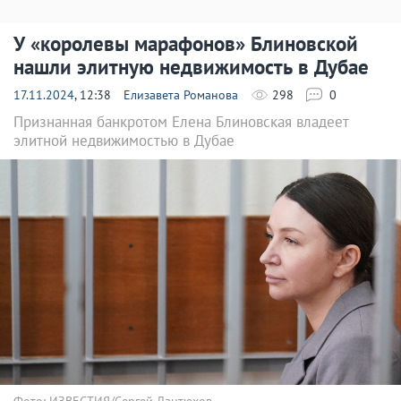
У «королевы марафонов» Блиновской
нашли элитную недвижимость в Дубае
17.11.2024
, 12:38
Елизавета Романова
298
0
Признанная банкротом Елена Блиновская владеет
элитной недвижимостью в Дубае
Фото: ИЗВЕСТИЯ/Сергей Лантюхов