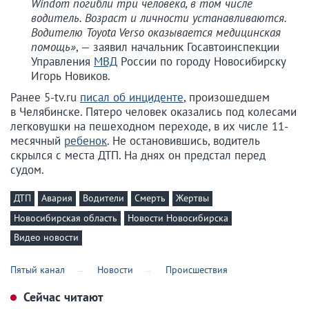
Windom погибли три человека, в том числе
водитель. Возраст и личности устанавливаются.
Водителю Toyota Verso оказывается медицинская
помощь»
, — заявил начальник Госавтоинспекции
Управления
МВД
России по городу Новосибирску
Игорь Новиков.
Ранее 5-tv.ru
писал об инциденте
, произошедшем
в Челябинске. Пятеро человек оказались под колесами
легковушки на пешеходном переходе, в их числе 11-
месячный
ребенок
. Не остановившись, водитель
скрылся с места ДТП. На днях он предстал перед
судом.
ДТП
Авария
Водители
Смерть
Жертвы
Новосибирская область
Новости Новосибирска
Видео новости
Пятый канал
Новости
Происшествия
Сейчас читают