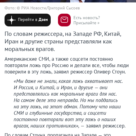
Фото: © РИА Новости/Григорий Сысоев
Есть новость?
Перейти в
Дзен
Присылайте »
По словам режиссера, на Западе РФ, Китай,
Иран и другие страны представляли как
моральных врагов.
Американские СМИ, а также соцсети постоянно
повторяли ложь про Россию и делали все, чтобы люди
поверили в эту ложь, заявил режиссер Оливер Стоун.
«Мы даже не знали, какая ложь охватывает нас.
И Россия, и Китай, и Иран, и другие — они
представлялись как моральные враги для нас.
На самом деле это неправда. Но мы поддались
на эту ложь, на этот обман. Потому что наши
СМИ и глубинные государства, и соцсети
постоянно повторяли вот эту ложь о наших
врагах, наших противниках», —
заявил режиссер.
По словам Стоуна, пропаганда на Западе — это